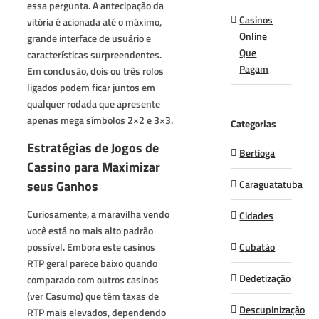
essa pergunta. A antecipação da
Casinos
vitória é acionada até o máximo,
Online
grande interface de usuário e
Que
características surpreendentes.
Pagam
Em conclusão, dois ou três rolos
ligados podem ficar juntos em
qualquer rodada que apresente
apenas mega símbolos 2×2 e 3×3.
Categorias
Estratégias de Jogos de
Bertioga
Cassino para Maximizar
Caraguatatuba
seus Ganhos
Curiosamente, a maravilha vendo
Cidades
você está no mais alto padrão
Cubatão
possível. Embora este casinos
RTP geral parece baixo quando
Dedetização
comparado com outros casinos
(ver Casumo) que têm taxas de
Descupinização
RTP mais elevados, dependendo