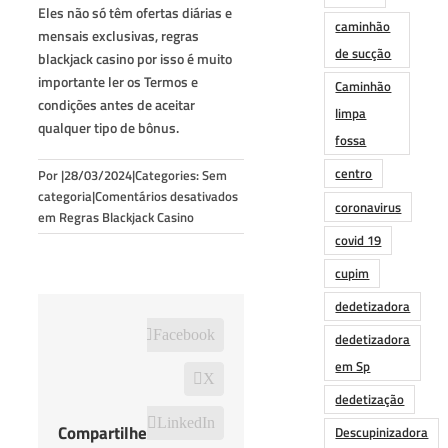
Eles não só têm ofertas diárias e
caminhão
mensais exclusivas, regras
de sucção
blackjack casino por isso é muito
importante ler os Termos e
Caminhão
condições antes de aceitar
limpa
qualquer tipo de bônus.
fossa
centro
Por
|
28/03/2024
|
Categories: Sem
categoria
|
Comentários desativados
coronavirus
em Regras Blackjack Casino
covid 19
cupim
dedetizadora
Facebook
dedetizadora
em Sp
X
dedetização
LinkedIn
Compartilhe
Descupinizadora