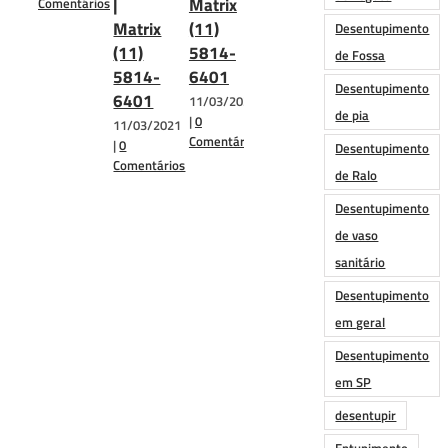
|
Matrix
|
Comentários
(11)
Matrix
(11)
Matrix
5814-
Desentupimento
(11)
5814-
(11)
6401
de Fossa
5814-
6401
5814-
11/03/2021
Desentupimento
6401
6401
|
0
11/03/2021
de pia
Comentários
|
0
11/03/2021
11/03/2021
Comentários
|
0
|
0
Desentupimento
Comentários
Comentários
de Ralo
Desentupimento
de vaso
sanitário
Desentupimento
em geral
Desentupimento
em SP
desentupir