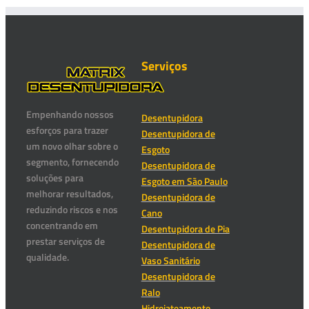
Serviços
Empenhando nossos
Desentupidora
esforços para trazer
Desentupidora de
um novo olhar sobre o
Esgoto
segmento, fornecendo
Desentupidora de
soluções para
Esgoto em São Paulo
melhorar resultados,
Desentupidora de
reduzindo riscos e nos
Cano
concentrando em
Desentupidora de Pia
prestar serviços de
Desentupidora de
qualidade.
Vaso Sanitário
Desentupidora de
Ralo
Hidrojateamento