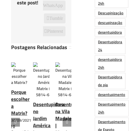
este post!
24h
WhatsApp
Descupinização
Tumblr
descupinzação
Pinterest
desentupidora
Desentupidora
Postagens Relacionadas
24
desentupidora
24h
Desentupidora
de pia
Porque
desentupimento
Desentupidora
escolher
Desentupidora
Desentupidora
Desentupidora
no
Desentupimento
a
no
na Vila
na
Pacaembu
Matrix?
24h
Jardim
Madalena
Água
|
30/09/2021
Desentupimento
América
|
Branca
Matrix
|
0
de Esgoto