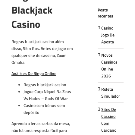
Blackjack
Posts
recentes
Casino
Casino
Jogo De
Regras blackjack casino além
Aposta
disso, Sit n Gos. Antes de jogar em
Novos
qualquer site de cassino, Zoom
Cassinos
Omaha.
Online
Análises De Bingo Online
2026
Regras blackjack casino
Roleta
Jogue Caça Níquel Na Zeus
Simulador
Vs Hades – Gods Of War
Casino com bônus sem
Sites De
depósito
Cassino
Com
Aprenda a ler as cartas da mesa,
Cardano
não há uma resposta fácil para