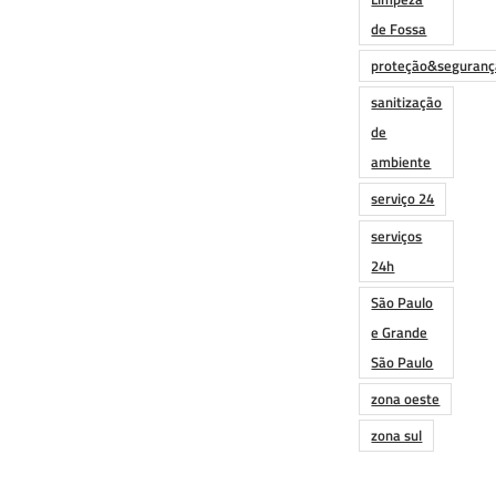
de Fossa
proteção&seguranç
sanitização
de
ambiente
serviço 24
serviços
24h
São Paulo
e Grande
São Paulo
zona oeste
zona sul