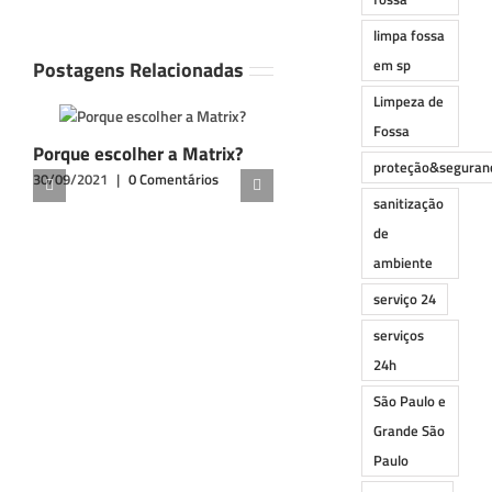
limpa fossa
Postagens Relacionadas
em sp
Limpeza de
Fossa
Porque escolher a Matrix?
proteção&seguran
Desentupidora no Jardi
30/09/2021
|
0 Comentários
América | Matrix (11) 5
sanitização
6401
de
11/03/2021
|
0 Comentários
ambiente
serviço 24
serviços
24h
São Paulo e
Grande São
Paulo