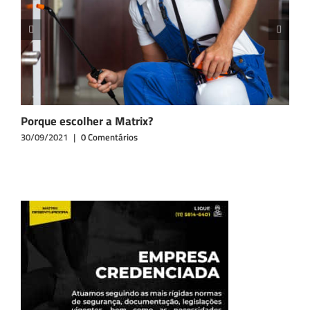
Porque escolher a Matrix?
D
5
30/09/2021
|
0 Comentários
1