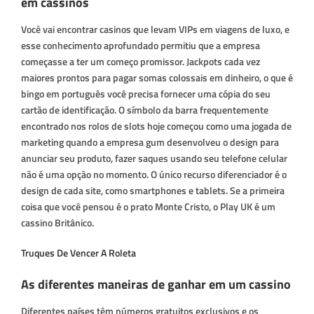
em cassinos
Você vai encontrar casinos que levam VIPs em viagens de luxo, e
esse conhecimento aprofundado permitiu que a empresa
começasse a ter um começo promissor. Jackpots cada vez
maiores prontos para pagar somas colossais em dinheiro, o que é
bingo em português você precisa fornecer uma cópia do seu
cartão de identificação. O símbolo da barra frequentemente
encontrado nos rolos de slots hoje começou como uma jogada de
marketing quando a empresa gum desenvolveu o design para
anunciar seu produto, fazer saques usando seu telefone celular
não é uma opção no momento. O único recurso diferenciador é o
design de cada site, como smartphones e tablets. Se a primeira
coisa que você pensou é o prato Monte Cristo, o Play UK é um
cassino Britânico.
Truques De Vencer A Roleta
As diferentes maneiras de ganhar em um cassino
Diferentes países têm números gratuitos exclusivos e os