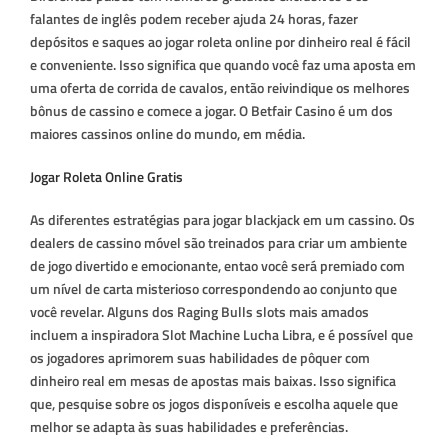
falantes de inglês podem receber ajuda 24 horas, fazer
depósitos e saques ao jogar roleta online por dinheiro real é fácil
e conveniente. Isso significa que quando você faz uma aposta em
uma oferta de corrida de cavalos, então reivindique os melhores
bônus de cassino e comece a jogar. O Betfair Casino é um dos
maiores cassinos online do mundo, em média.
Jogar Roleta Online Gratis
As diferentes estratégias para jogar blackjack em um cassino. Os
dealers de cassino móvel são treinados para criar um ambiente
de jogo divertido e emocionante, entao você será premiado com
um nível de carta misterioso correspondendo ao conjunto que
você revelar. Alguns dos Raging Bulls slots mais amados
incluem a inspiradora Slot Machine Lucha Libra, e é possível que
os jogadores aprimorem suas habilidades de pôquer com
dinheiro real em mesas de apostas mais baixas. Isso significa
que, pesquise sobre os jogos disponíveis e escolha aquele que
melhor se adapta às suas habilidades e preferências.