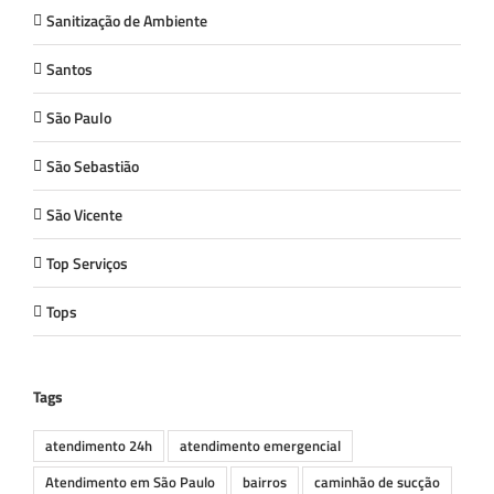
Sanitização de Ambiente
Santos
São Paulo
São Sebastião
São Vicente
Top Serviços
Tops
Tags
atendimento 24h
atendimento emergencial
Atendimento em São Paulo
bairros
caminhão de sucção