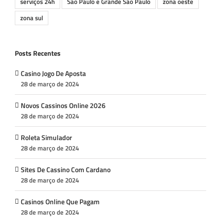
serviços 24h
São Paulo e Grande São Paulo
zona oeste
zona sul
Posts Recentes
Casino Jogo De Aposta
28 de março de 2024
Novos Cassinos Online 2026
28 de março de 2024
Roleta Simulador
28 de março de 2024
Sites De Cassino Com Cardano
28 de março de 2024
Casinos Online Que Pagam
28 de março de 2024