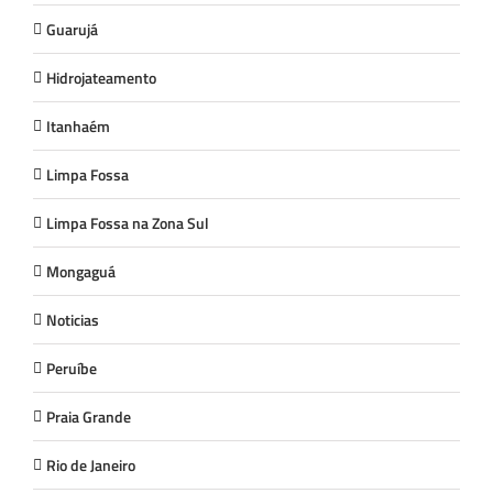
Guarujá
Hidrojateamento
Itanhaém
Limpa Fossa
Limpa Fossa na Zona Sul
Mongaguá
Noticias
Peruíbe
Praia Grande
Rio de Janeiro