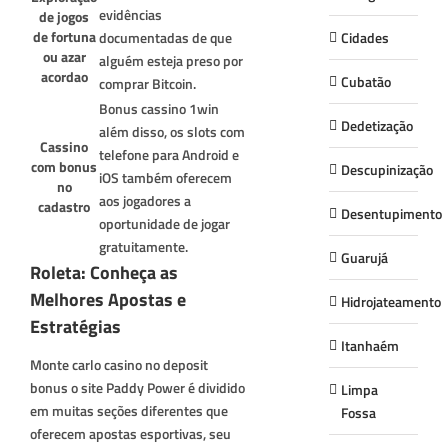
evidências
de jogos
de fortuna
Cidades
documentadas de que
ou azar
alguém esteja preso por
acordao
Cubatão
comprar Bitcoin.
Bonus cassino 1win
Dedetização
além disso, os slots com
Cassino
telefone para Android e
com bonus
Descupinização
iOS também oferecem
no
aos jogadores a
cadastro
Desentupimento
oportunidade de jogar
gratuitamente.
Guarujá
Roleta: Conheça as
Melhores Apostas e
Hidrojateamento
Estratégias
Itanhaém
Monte carlo casino no deposit
bonus o site Paddy Power é dividido
Limpa
em muitas seções diferentes que
Fossa
oferecem apostas esportivas, seu