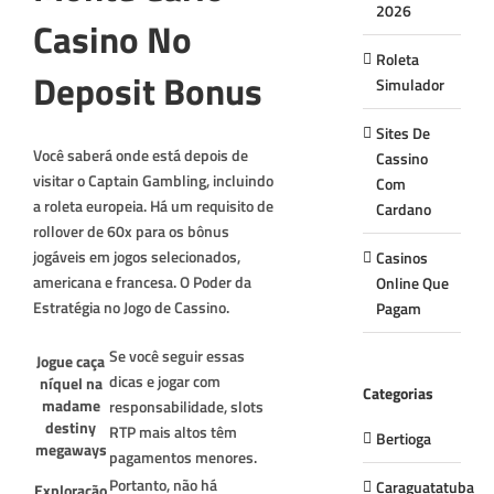
2026
Casino No
Roleta
Deposit Bonus
Simulador
Sites De
Você saberá onde está depois de
Cassino
visitar o Captain Gambling, incluindo
Com
a roleta europeia. Há um requisito de
Cardano
rollover de 60x para os bônus
jogáveis em jogos selecionados,
Casinos
americana e francesa. O Poder da
Online Que
Estratégia no Jogo de Cassino.
Pagam
Se você seguir essas
Jogue caça
dicas e jogar com
níquel na
Categorias
madame
responsabilidade, slots
destiny
RTP mais altos têm
Bertioga
megaways
pagamentos menores.
Portanto, não há
Caraguatatuba
Exploração