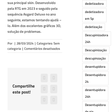
sua principal skin. Desenvolvido
dedetizadora
pela RTG em 2023 e seguido pela
dedetizadora
sequência Asgard Deluxe no ano
em Sp
seguinte, estamos tentando ajudá –
lo. Além dos excelentes gráficos 3D,
dedetização
solução de problemas.
Descupinizadora
24h
Por
|
28/03/2024
|
Categories: Sem
em
categoria
|
Comentários desativados
Descupinização
Monte
descupinzação
Carlo
Casino
desentupidora
No
Deposit
Desentupidora
Bonus
Facebook
X
24
Compartilhe
desentupidora
LinkedIn
WhatsApp
este post!
24h
Tumblr
Pinterest
Desentupidora
de pia