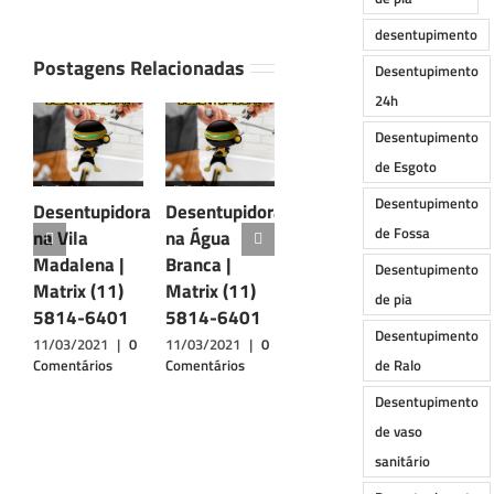
desentupimento
Postagens Relacionadas
Desentupimento
24h
Desentupimento
de Esgoto
Desentupimento
ra
Desentupidora
Desentupidora
Desentupidora
Porque
de Fossa
na Vila
na Água
no Pacaembu
escolher
Madalena |
Branca |
| Matrix (11)
Matrix?
Desentupimento
Matrix (11)
Matrix (11)
5814-6401
30/09/202
de pia
Comentári
5814-6401
5814-6401
11/03/2021
|
0
Desentupimento
Comentários
11/03/2021
|
0
11/03/2021
|
0
Comentários
Comentários
de Ralo
Desentupimento
de vaso
sanitário