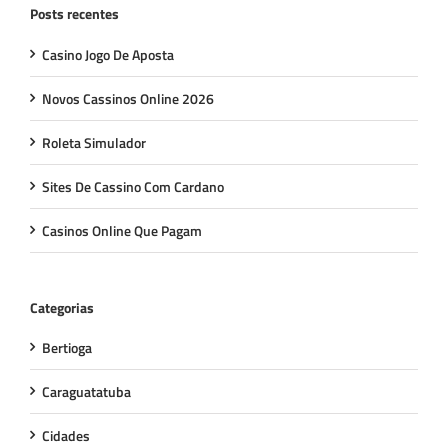
Posts recentes
Casino Jogo De Aposta
Novos Cassinos Online 2026
Roleta Simulador
Sites De Cassino Com Cardano
Casinos Online Que Pagam
Categorias
Bertioga
Caraguatatuba
Cidades