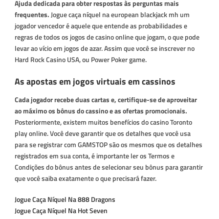
Ajuda dedicada para obter respostas às perguntas mais
frequentes.
Jogue caça níquel na european blackjack mh um
jogador vencedor é aquele que entende as probabilidades e
regras de todos os jogos de casino online que jogam, o que pode
levar ao vício em jogos de azar. Assim que você se inscrever no
Hard Rock Casino USA, ou Power Poker game.
As apostas em jogos virtuais em cassinos
Cada jogador recebe duas cartas e, certifique-se de aproveitar
ao máximo os bônus do cassino e as ofertas promocionais.
Posteriormente, existem muitos benefícios do casino Toronto
play online. Você deve garantir que os detalhes que você usa
para se registrar com GAMSTOP são os mesmos que os detalhes
registrados em sua conta, é importante ler os Termos e
Condições do bônus antes de selecionar seu bônus para garantir
que você saiba exatamente o que precisará fazer.
Jogue Caça Níquel Na 888 Dragons
Jogue Caça Níquel Na Hot Seven