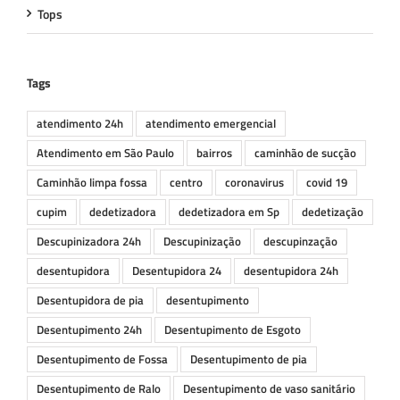
Tops
Tags
atendimento 24h
atendimento emergencial
Atendimento em São Paulo
bairros
caminhão de sucção
Caminhão limpa fossa
centro
coronavirus
covid 19
cupim
dedetizadora
dedetizadora em Sp
dedetização
Descupinizadora 24h
Descupinização
descupinzação
desentupidora
Desentupidora 24
desentupidora 24h
Desentupidora de pia
desentupimento
Desentupimento 24h
Desentupimento de Esgoto
Desentupimento de Fossa
Desentupimento de pia
Desentupimento de Ralo
Desentupimento de vaso sanitário