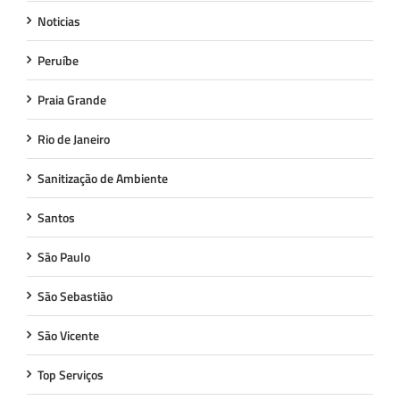
Noticias
Peruíbe
Praia Grande
Rio de Janeiro
Sanitização de Ambiente
Santos
São Paulo
São Sebastião
São Vicente
Top Serviços