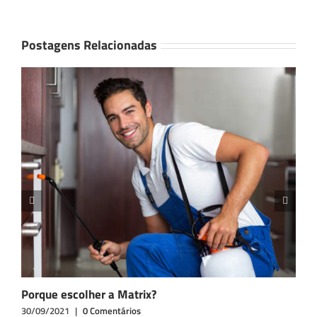
Postagens Relacionadas
Porque escolher a Matrix?
D
5
30/09/2021
|
0 Comentários