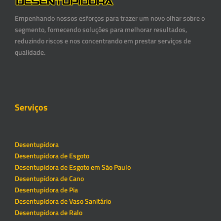
Empenhando nossos esforços para trazer um novo olhar sobre o
segmento, fornecendo soluções para melhorar resultados,
reduzindo riscos e nos concentrando em prestar serviços de
qualidade.
Serviços
Desentupidora
Desentupidora de Esgoto
Desentupidora de Esgoto em São Paulo
Desentupidora de Cano
Desentupidora de Pia
Desentupidora de Vaso Sanitário
Desentupidora de Ralo