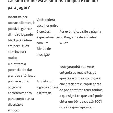
Cassino online vscassino físico: qual é melhor
para jogar?
Incentiva por
Você poderá
nossos clientes, é
escolher entre
possível ganhar
2 opções,
Por exemplo, visite a página
dinheiro jogando
especialmente
do Programa de afiliados
blackjack online
com um
Wildz.
em português
Bônus de
sem investir
inscrição.
muito.
O slot tem o
Isso garantirá que você
potencial de dar
entenda os requisitos de
grandes vitórias, o
apostas e outras condições
pôquer é uma
A roleta: um
que precisará cumprir antes
opção de
jogo de sorte e
de poder retirar seus ganhos,
entretenimento
estratégia.
o que significa que você pode
para quem busca
obter um bônus de até 100%
diversão e
do valor que depositar.
emoção.