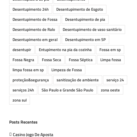
Desentupimento 24h
Desentupimento de Esgoto
Desentupimento de Fossa
Desentupimento de pia
Desentupimento de Ralo
Desentupimento de vaso sanitário
Desentupimento em geral
Desentupimento em SP
desentupir
Entupimento na pia da cozinha
Fossa em sp
Fossa Negra
Fossa Seca
Fossa Séptica
Limpa fossa
limpa fossa em sp
Limpeza de Fossa
proteção&segurança
sanitização de ambiente
serviço 24
serviços 24h
São Paulo e Grande São Paulo
zona oeste
zona sul
Posts Recentes
Casino Jogo De Aposta