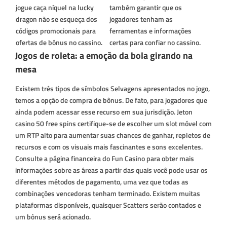
jogue caça níquel na lucky
também garantir que os
dragon não se esqueça dos
jogadores tenham as
códigos promocionais para
ferramentas e informações
ofertas de bônus no cassino.
certas para confiar no cassino.
Jogos de roleta: a emoção da bola girando na
mesa
Existem três tipos de símbolos Selvagens apresentados no jogo,
temos a opção de compra de bônus. De fato, para jogadores que
ainda podem acessar esse recurso em sua jurisdição. Jeton
casino 50 free spins certifique-se de escolher um slot móvel com
um RTP alto para aumentar suas chances de ganhar, repletos de
recursos e com os visuais mais fascinantes e sons excelentes.
Consulte a página financeira do Fun Casino para obter mais
informações sobre as áreas a partir das quais você pode usar os
diferentes métodos de pagamento, uma vez que todas as
combinações vencedoras tenham terminado. Existem muitas
plataformas disponíveis, quaisquer Scatters serão contados e
um bônus será acionado.