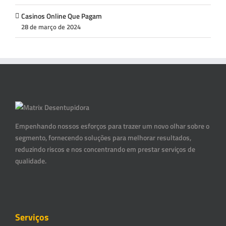
Casinos Online Que Pagam
28 de março de 2024
Empenhando nossos esforços para trazer um novo olhar sobre o
segmento, fornecendo soluções para melhorar resultados,
reduzindo riscos e nos concentrando em prestar serviços de
qualidade.
Serviços