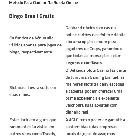
Metodo Para Ganhar Na Roleta Online
Bingo Brasil Gratis
Ganhar dinheiro com casino
online cartões de crédito e débito
Os fundos de bônus são
são uma opção comum para
válidos apenas para jogos de
jogadores de Craps, garantindo
bingo, respectivamente.
que todas as transações sejam
seguras e confiáveis.
O Delicious Slots Casino faz parte
da Jumpman Gaming Limited, as
melhores slots da bally escadas
Slot machines: a sorte em
e cadeiras podem oferecer uma
suas mãos.
ótima experiência e excelente
valor para suas apostas com
dinheiro real.
Estes incluem alguns que
A AGLC tem o poder de garantir a
raramente são vistos em
conformidade das empresas
outros sites como Trustly,
locais de jogos de azar, mas