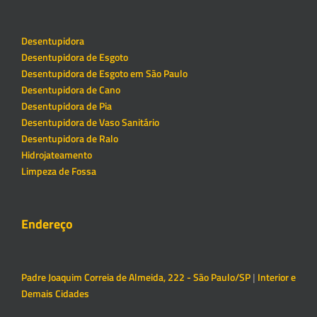
Desentupidora
Desentupidora de Esgoto
Desentupidora de Esgoto em São Paulo
Desentupidora de Cano
Desentupidora de Pia
Desentupidora de Vaso Sanitário
Desentupidora de Ralo
Hidrojateamento
Limpeza de Fossa
Endereço
Padre Joaquim Correia de Almeida, 222 - São Paulo/SP
|
Interior e
Demais Cidades