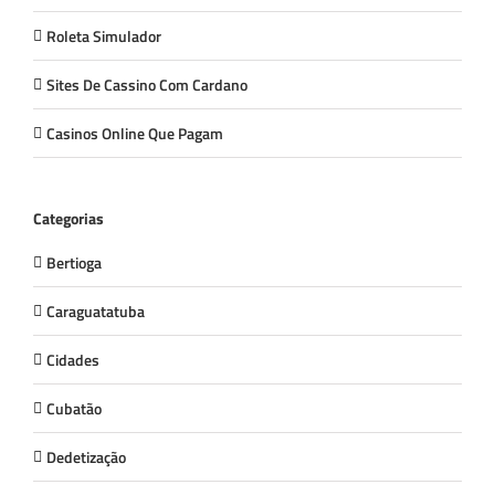
Roleta Simulador
Sites De Cassino Com Cardano
Casinos Online Que Pagam
Categorias
Bertioga
Caraguatatuba
Cidades
Cubatão
Dedetização