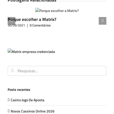
Porque escolher a Matrix?
D
5
30/09/2021
|
0 Comentários
1
Buscar
resultados
para:
Posts recentes
Casino Jogo De Aposta
Novos Cassinos Online 2026