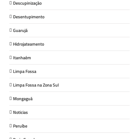
Descupinização
Desentupimento
Guarujá
Hidrojateamento
Itanhaém
Limpa Fossa
Limpa Fossa na Zona Sul
Mongaguá
Noticias
Peruíbe