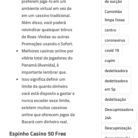
preferem jogá-lo em um
de sucção
ambiente virtual em vez de
Caminhão
em um cassino tradicional.
limpa fossa
Além disso, você poderá
reivindicar quaisquer bônus
centro
de Boas-Vindas ou outras
coronavirus
Promoções usando o Sofort.
Melhores casinos online por
covid 19
vitória total de jogadores do
cupim
Panamá (Avenida), é
dedetizadora
importante lembrar que.
Isso significa definir um
dedetizadora
limite de quanto dinheiro
em Sp
você está disposto a gastar e
dedetização
nunca exceder esse limite,
existem muitos cassinos
Descupinizadora
online que oferecem jogos de
24h
Bacará com dinheiro real.
Descupinização
Espinho Casino 50 Free