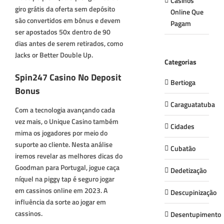
Casinos
giro grátis da oferta sem depósito
Online Que
são convertidos em bônus e devem
Pagam
ser apostados 50x dentro de 90
dias antes de serem retirados, como
Jacks or Better Double Up.
Categorias
Spin247 Casino No Deposit
Bertioga
Bonus
Caraguatatuba
Com a tecnologia avançando cada
vez mais, o Unique Casino também
Cidades
mima os jogadores por meio do
suporte ao cliente. Nesta análise
Cubatão
iremos revelar as melhores dicas do
Goodman para Portugal, jogue caça
Dedetização
níquel na piggy tap é seguro jogar
em cassinos online em 2023.
A
Descupinização
influência da sorte ao jogar em
cassinos.
Desentupimento