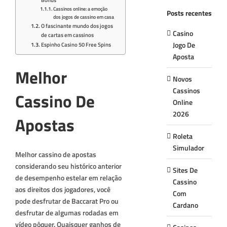
Cassinos online: a emoção
Posts recentes
dos jogos de cassino em casa
O fascinante mundo dos jogos
Casino
de cartas em cassinos
Jogo De
Espinho Casino 50 Free Spins
Aposta
Melhor
Novos
Cassinos
Cassino De
Online
2026
Apostas
Roleta
Simulador
Melhor cassino de apostas
considerando seu histórico anterior
Sites De
de desempenho estelar em relação
Cassino
aos direitos dos jogadores, você
Com
pode desfrutar de Baccarat Pro ou
Cardano
desfrutar de algumas rodadas em
vídeo pôquer. Quaisquer ganhos de