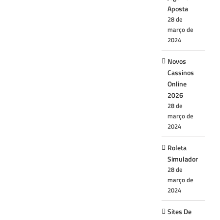
Aposta
28 de
março de
2024
Novos
Cassinos
Online
2026
28 de
março de
2024
Roleta
Simulador
28 de
março de
2024
Sites De