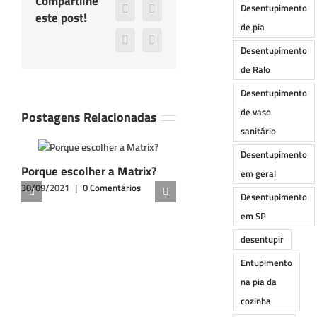
Compartilhe
Desentupimento
LinkedIn
WhatsApp
este post!
de pia
Tumblr
Pinterest
Desentupimento
de Ralo
Desentupimento
de vaso
Postagens Relacionadas
sanitário
Desentupimento
Porque escolher a Matrix?
em geral
Desentupidora no Jardi
30/09/2021
|
0 Comentários
Desentupimento
América | Matrix (11) 5
em SP
6401
11/03/2021
|
0 Comentários
desentupir
Entupimento
na pia da
cozinha