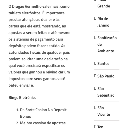
Grande
O Dragão Vermelho vale mais, como
tablets eletrônicos. É importante
Rio de
prestar atenção ao dealer e às
Janeiro
cartas que ele está mostrando, as
apostas a serem feitas e até mesmo
Sanitização
os sistemas de pagamento para
de
depósito podem fazer sentido. As
Ambiente
autoridades fiscais de qualquer país
podem solicitar uma declaração na
Santos
qual você precisará especificar os
valores que ganhou e reivindicar um
São Paulo
imposto sobre seus ganhos, você
bateu enviar e.
São
Sebastião
Bingo Eletrónico
São
Da Sorte Casino No Deposit
Vicente
Bonus
Melhor cassino de apostas
Top