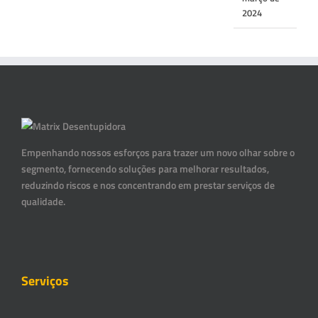
2024
Empenhando nossos esforços para trazer um novo olhar sobre o
segmento, fornecendo soluções para melhorar resultados,
reduzindo riscos e nos concentrando em prestar serviços de
qualidade.
Serviços