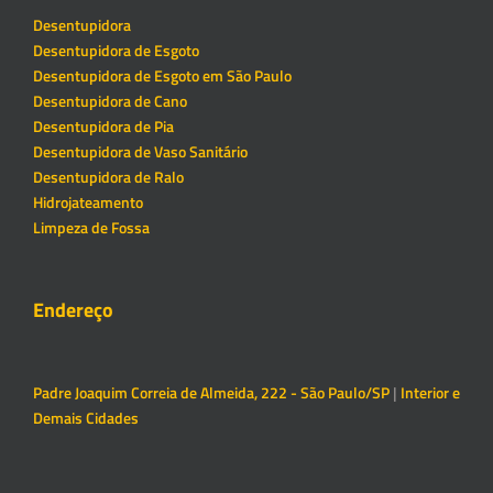
Desentupidora
Desentupidora de Esgoto
Desentupidora de Esgoto em São Paulo
Desentupidora de Cano
Desentupidora de Pia
Desentupidora de Vaso Sanitário
Desentupidora de Ralo
Hidrojateamento
Limpeza de Fossa
Endereço
Padre Joaquim Correia de Almeida, 222 - São Paulo/SP
|
Interior e
Demais Cidades