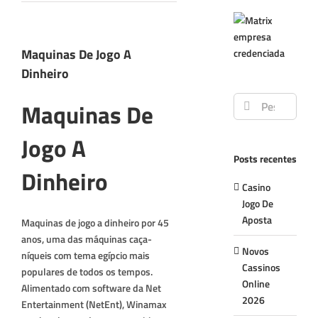
Maquinas De Jogo A
Dinheiro
Buscar
Maquinas De
resultados
para:
Jogo A
Posts recentes
Dinheiro
Casino
Jogo De
Aposta
Maquinas de jogo a dinheiro por 45
anos, uma das máquinas caça-
Novos
níqueis com tema egípcio mais
Cassinos
populares de todos os tempos.
Online
Alimentado com software da Net
2026
Entertainment (NetEnt), Winamax