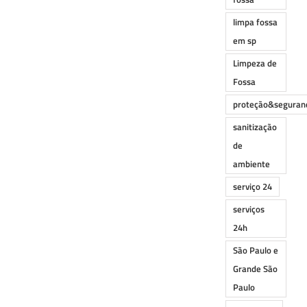
limpa fossa
em sp
Limpeza de
Fossa
proteção&seguran
sanitização
de
ambiente
serviço 24
serviços
24h
São Paulo e
Grande São
Paulo