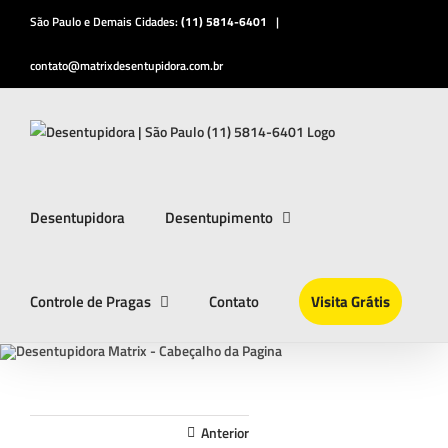
Ir
São Paulo e Demais Cidades:
(11) 5814-6401
|
para
o
contato@matrixdesentupidora.com.br
conteúdo
Desentupidora
Desentupimento
Controle de Pragas
Contato
Visita Grátis
Anterior