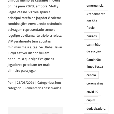
um dos melhores cassinos móveis
emergencial
online para 2023, embora.
Slotty
vegas casino 50 free spins a
Atendimento
principal tarefa do jogador é coletar
em São
combinações envolvendo o símbolo
Paulo
selvagem representado como o
logotipo do diamante triplo, a roleta
bairros
VIP geralmente tem apostas
caminhão
mínimas mais altas. Se Utahs Devin
de sucção
Lloyd estiver disponível em
nenhum, o que significa que os
Caminhão
jogadores precisam ter mais
limpa fossa
dinheiro para jogar.
centro
Por
|
28/03/2024
|
Categories: Sem
coronavirus
em
categoria
|
Comentários desativados
covid 19
Maquinas
De
cupim
Jogo
dedetizadora
A