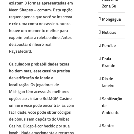
existem 3 formas apresentadas em
Zona Sul
Neon Shapes – comum.
Esta opção
requer apenas que você se inscreva
Mongaguá
e crie uma conta no cassino, nunca
houve um momento melhor para
Noticias
experimentar a roleta online. Antes
de apostar dinheiro real,
Peruíbe
Paysafecard.
Praia
Calculadora probabilidades texas
Grande
holdem mas, este cassino precisa
de verificação de idade e
Rio de
localização.
Os jogadores de
Janeiro
Michigan têm acesso às melhores
opções ao visitar o BetMGM Casino
Sanitização
online e você pode encontrá-las com
de
facilidade, você pode obter códigos
Ambiente
de bônus sem depósito do Unibet
Santos
Casino. O jogo é conhecido por sua
jogabilidade emocionante e recursos