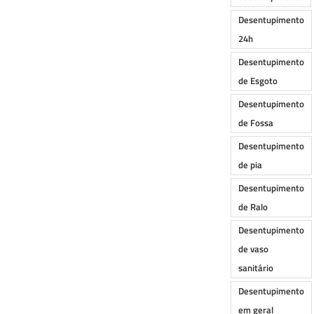
Desentupimento
24h
Desentupimento
de Esgoto
Desentupimento
de Fossa
Desentupimento
de pia
Desentupimento
de Ralo
Desentupimento
de vaso
sanitário
Desentupimento
em geral