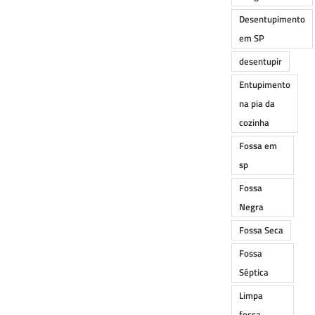
Desentupimento
em SP
desentupir
Entupimento
na pia da
cozinha
Fossa em
sp
Fossa
Negra
Fossa Seca
Fossa
Séptica
Limpa
fossa