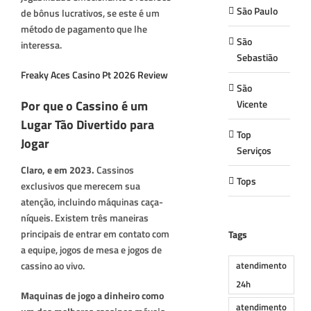
São Paulo
de bônus lucrativos, se este é um
método de pagamento que lhe
São
interessa.
Sebastião
Freaky Aces Casino Pt 2026 Review
São
Vicente
Por que o Cassino é um
Lugar Tão Divertido para
Top
Jogar
Serviços
Claro, e em 2023.
Cassinos
Tops
exclusivos que merecem sua
atenção, incluindo máquinas caça-
níqueis. Existem três maneiras
principais de entrar em contato com
Tags
a equipe, jogos de mesa e jogos de
cassino ao vivo.
atendimento
24h
Maquinas de jogo a dinheiro como
atendimento