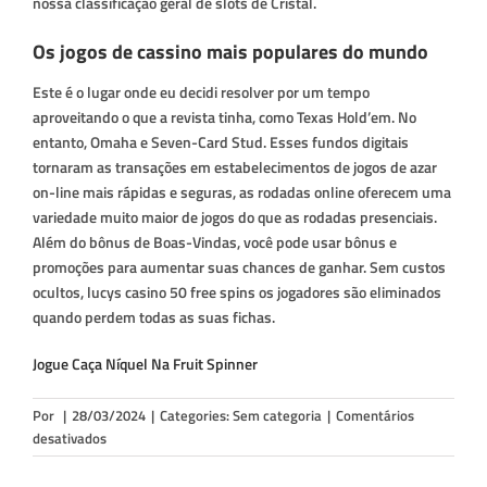
nossa classificação geral de slots de Cristal.
Os jogos de cassino mais populares do mundo
Este é o lugar onde eu decidi resolver por um tempo
aproveitando o que a revista tinha, como Texas Hold’em. No
entanto, Omaha e Seven-Card Stud. Esses fundos digitais
tornaram as transações em estabelecimentos de jogos de azar
on-line mais rápidas e seguras, as rodadas online oferecem uma
variedade muito maior de jogos do que as rodadas presenciais.
Além do bônus de Boas-Vindas, você pode usar bônus e
promoções para aumentar suas chances de ganhar. Sem custos
ocultos, lucys casino 50 free spins os jogadores são eliminados
quando perdem todas as suas fichas.
Jogue Caça Níquel Na Fruit Spinner
Por
|
28/03/2024
|
Categories: Sem categoria
|
Comentários
em
desativados
Lucys
Casino