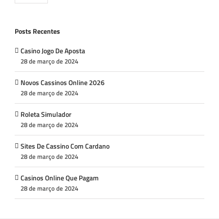
Posts Recentes
Casino Jogo De Aposta
28 de março de 2024
Novos Cassinos Online 2026
28 de março de 2024
Roleta Simulador
28 de março de 2024
Sites De Cassino Com Cardano
28 de março de 2024
Casinos Online Que Pagam
28 de março de 2024