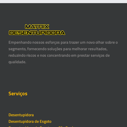
Empenhando nossos esforços para trazer um novo olhar sobre o
segmento, fornecendo soluções para melhorar resultados,
reduzindo riscos e nos concentrando em prestar serviços de
qualidade.
Serviços
Desentupidora
Desentupidora de Esgoto