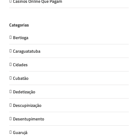
Casinos Online Que Pagam
Categorias
Bertioga
Caraguatatuba
Cidades
Cubatão
Dedetização
Descupinização
Desentupimento
Guarujá