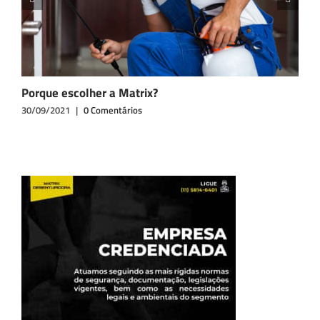
Porque escolher a Matrix?
D
5
30/09/2021
|
0 Comentários
1