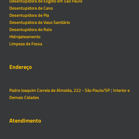
Desentupidora de Esgoto em São Paulo
Desentupidora de Cano
Desentupidora de Pia
Desentupidora de Vaso Sanitário
Desentupidora de Ralo
Hidrojateamento
Limpeza de Fossa
Endereço
Padre Joaquim Correia de Almeida, 222 - São Paulo/SP
|
Interior e
Demais Cidades
Atendimento