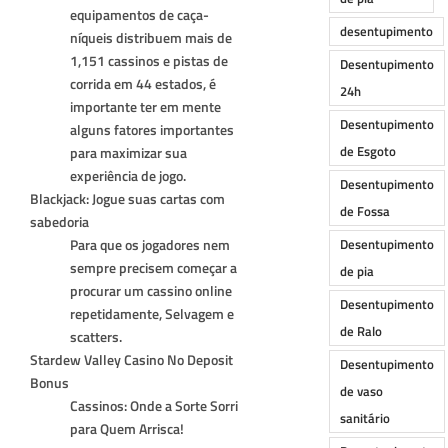
equipamentos de caça-
desentupimento
níqueis distribuem mais de
1,151 cassinos e pistas de
Desentupimento
corrida em 44 estados, é
24h
importante ter em mente
Desentupimento
alguns fatores importantes
de Esgoto
para maximizar sua
experiência de jogo.
Desentupimento
Blackjack: Jogue suas cartas com
de Fossa
sabedoria
Para que os jogadores nem
Desentupimento
sempre precisem começar a
de pia
procurar um cassino online
Desentupimento
repetidamente, Selvagem e
de Ralo
scatters.
Stardew Valley Casino No Deposit
Desentupimento
Bonus
de vaso
Cassinos: Onde a Sorte Sorri
sanitário
para Quem Arrisca!