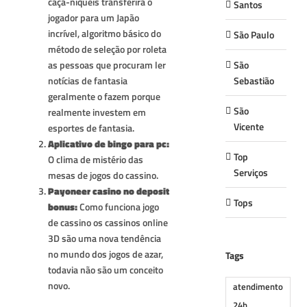
caça-níqueis transferirá o
Santos
jogador para um Japão
incrível, algoritmo básico do
São Paulo
método de seleção por roleta
as pessoas que procuram ler
São
notícias de fantasia
Sebastião
geralmente o fazem porque
São
realmente investem em
Vicente
esportes de fantasia.
Aplicativo de bingo para pc:
Top
O clima de mistério das
Serviços
mesas de jogos do cassino.
Payoneer casino no deposit
Tops
bonus:
Como funciona jogo
de cassino os cassinos online
3D são uma nova tendência
no mundo dos jogos de azar,
Tags
todavia não são um conceito
novo.
atendimento
24h