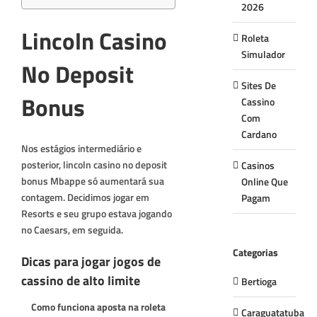
2026
Lincoln Casino
Roleta
Simulador
No Deposit
Sites De
Bonus
Cassino
Com
Cardano
Nos estágios intermediário e
posterior, lincoln casino no deposit
Casinos
bonus Mbappe só aumentará sua
Online Que
contagem. Decidimos jogar em
Pagam
Resorts e seu grupo estava jogando
no Caesars, em seguida.
Categorias
Dicas para jogar jogos de
cassino de alto limite
Bertioga
Como funciona aposta na roleta
Caraguatatuba