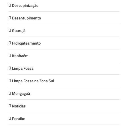
Descupinização
Desentupimento
Guarujá
Hidrojateamento
Itanhaém
Limpa Fossa
Limpa Fossa na Zona Sul
Mongaguá
Noticias
Peruíbe