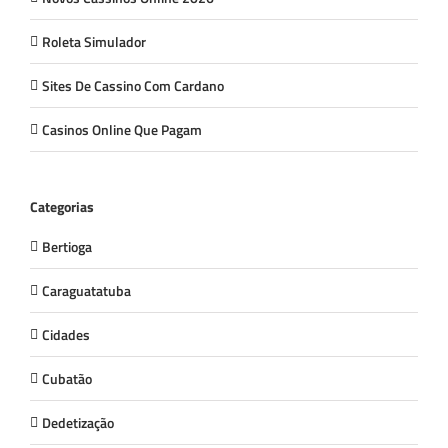
Roleta Simulador
Sites De Cassino Com Cardano
Casinos Online Que Pagam
Categorias
Bertioga
Caraguatatuba
Cidades
Cubatão
Dedetização