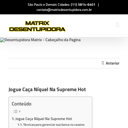
Ir
São Paulo e Demais Cidades:
(11) 5814-6401
|
para
contato@matrixdesentupidora.com.br
o
conteúdo
Anterior
Jogue Caça Níquel Na Supreme Hot
Conteúdo
Jogue Caça Níquel Na Supreme Hot
Técnicas para gerenciar sua banca no cassino