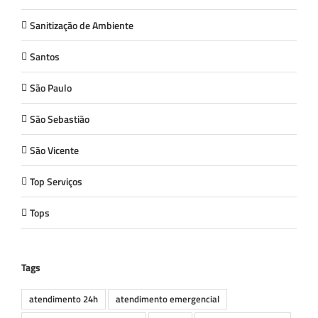
Sanitização de Ambiente
Santos
São Paulo
São Sebastião
São Vicente
Top Serviços
Tops
Tags
atendimento 24h
atendimento emergencial