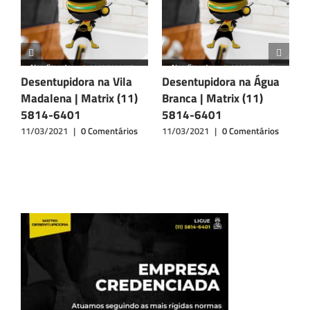
pidora na Vila
Desentupidora na Água
Desentupidor
a | Matrix (11)
Branca | Matrix (11)
Pacaembu | M
401
5814-6401
5814-6401
21
|
0 Comentários
11/03/2021
|
0 Comentários
11/03/2021
|
0 