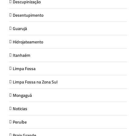
Descupinização
Desentupimento
Guarujá
Hidrojateamento
Itanhaém
Limpa Fossa
Limpa Fossa na Zona Sul
Mongaguá
Noticias
Peruíbe
Praia Grande