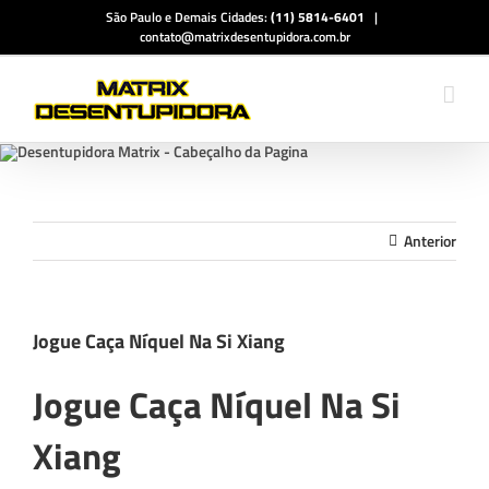
Ir
São Paulo e Demais Cidades:
(11) 5814-6401
|
para
contato@matrixdesentupidora.com.br
o
conteúdo
Anterior
Jogue Caça Níquel Na Si Xiang
Jogue Caça Níquel Na Si
Xiang