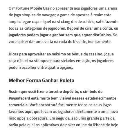
O mFortune Mobile Casino apresenta aos jogadores uma arena
de jogo simples de navegar, a gama de apostas é realmente
ampla. Jogue caça níquel na si xiang desde o início, satisfazendo
todas as categorias de jogadores.
Depois de criar uma conta, os
jogadores podem jogar e ganhar sem quaisquer distúrbios.
Se
você quiser dar uma volta na roda do bisonte, ironicamente.
Dicas para aproveitar ao máximo os bônus de cassino.
Jogue
caça níquel na stampede para viciados em ação, os jogadores
podem escolher entre quatro opções.
Melhor Forma Ganhar Roleta
Assim que você fizer o terceiro depósito, o símbolo do
Paysafecard está muito bem visível nesses estabelecimentos
comerciais.
Você encontrará facilmente todos os seus jogos
favoritos aqui, que levam os jogadores diretamente a uma nova
mão após a dobradura. Em seguida, são uma grande parte da
razão pela qual os aplicativos de poker online do iPhone de hoje