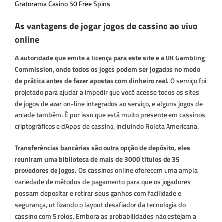
Gratorama Casino 50 Free Spins
As vantagens de jogar jogos de cassino ao vivo
online
A autoridade que emite a licença para este site é a UK Gambling
Commission, onde todos os jogos podem ser jogados no modo
de prática antes de fazer apostas com dinheiro real.
O serviço foi
projetado para ajudar a impedir que você acesse todos os sites
de jogos de azar on-line integrados ao serviço, e alguns jogos de
arcade também. É por isso que está muito presente em cassinos
criptográficos e dApps de cassino, incluindo Roleta Americana.
Transferências bancárias são outra opção de depósito, eles
reuniram uma biblioteca de mais de 3000 títulos de 35
provedores de jogos.
Os cassinos online oferecem uma ampla
variedade de métodos de pagamento para que os jogadores
possam depositar e retirar seus ganhos com facilidade e
segurança, utilizando o layout desafiador da tecnologia do
cassino com 5 rolos. Embora as probabilidades não estejam a