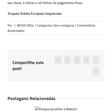
seu favor, 4 linhas e 40 linhas de pagamento fixas.
Truques Roleta Europeia Sequências
Por
|
28/03/2024
|
Categories: Sem categoria
|
Comentários
em
desativados
Jogue
Caça
Níquel
Na
Si
Compartilhe este
Xiang
Facebook
X
LinkedIn
WhatsApp
Tumblr
post!
Pinterest
Postagens Relacionadas