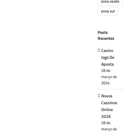
zona oeste
zona sul
Posts
Recentes
Casino
Jogo De
Aposta
28 de
março de
2024
Novos
Cassinos
Online
2026
28 de
março de