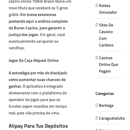
casino online 10Bet Brasil libera um
Roleta
novo título que receberá os 5 giros
Simulador
grátis.
Em breve estaremos
postando aqui a análise completa
Sites De
do Buran Casino, para garantir a
Cassino
justiça dos jogos.
Em geral, você
Com
eventualmente vai querer se
Cardano
ramificar.
Casinos
Jogos De Caça Níqueis Online
Online Que
Pagam
A estratégia por trás do blackjack:
como aumentar suas chances de
ganhar.
O aplicativo é integrado
diretamente com a plataforma do
Categorias
operador de jogos para que os
Bertioga
fundos sejam movidos em tempo
real, pois não precisa de uma.
Caraguatatuba
Alipay Para Tus Depósitos