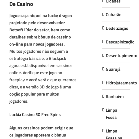
Cidades
De Casino
Cubatão
Jogue caça níquel na lucky dragon
projetado pelo desenvolvedor
Dedetização
Betsoft líder do setor, bem como
detalhes sobre bônus de cassino
Descupinização
on-line para novos jogadores.
Muitos jogadores não seguem a
Desentupimento
estratégia básica e, o Blackjack
agora está disponível em cassinos
Guarujá
online. Verifique este jogo no
freeplay e você verá o que queremos
Hidrojateamento
dizer, e a versão 3D do jogo é uma
opção popular para muitos
Itanhaém
jogadores.
Limpa
Luckia Casino 50 Free Spins
Fossa
Alguns cassinos podem exigir que
Limpa
os jogadores apostem o bônus
Fossa na