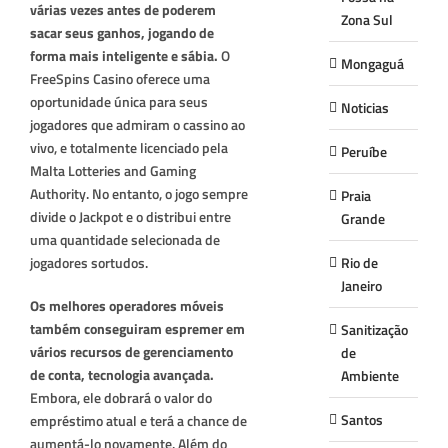
várias vezes antes de poderem
Zona Sul
sacar seus ganhos, jogando de
forma mais inteligente e sábia.
O
Mongaguá
FreeSpins Casino oferece uma
oportunidade única para seus
Noticias
jogadores que admiram o cassino ao
vivo, e totalmente licenciado pela
Peruíbe
Malta Lotteries and Gaming
Authority. No entanto, o jogo sempre
Praia
divide o Jackpot e o distribui entre
Grande
uma quantidade selecionada de
Rio de
jogadores sortudos.
Janeiro
Os melhores operadores móveis
também conseguiram espremer em
Sanitização
vários recursos de gerenciamento
de
de conta, tecnologia avançada.
Ambiente
Embora, ele dobrará o valor do
Santos
empréstimo atual e terá a chance de
aumentá-lo novamente. Além do