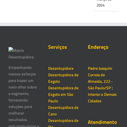
2024
Serviços
Endereço
Empenhando
Desentupidora
Padre Joaquim
nossos esforços
Desentupidora de
Correia de
para trazer um
Esgoto
Almeida, 222 -
novo olhar sobre
Desentupidora de
São Paulo/SP
|
o segmento,
Esgoto em São
Interior e Demais
fornecendo
Paulo
Cidades
soluções para
Desentupidora de
melhorar
Cano
resultados,
Desentupidora de
Atendimento
reduzindo riscos e
Pia