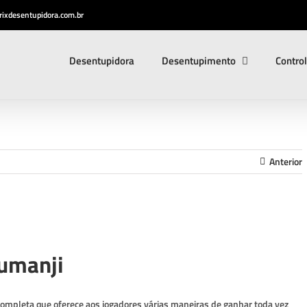
ixdesentupidora.com.br
Desentupidora
Desentupimento
Contro
Anterior
Jumanji
 completa que oferece aos jogadores várias maneiras de ganhar toda vez