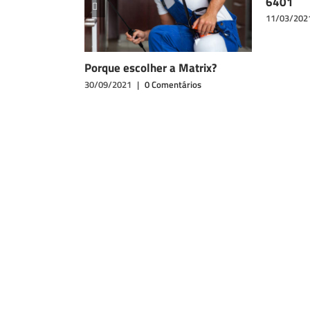
6401
11/03/202
Porque escolher a Matrix?
30/09/2021
|
0 Comentários