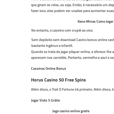
que giram os rolos, ou seja. Então, é necessário um de
fazer isso, elas podem ser usadas para aumentar suas
Keno Minas Como Jogar
No entanto, o cassino com crupiê ao vivo.
Sem depósito sem download Casino bonus online cash
bastante ingênuo e infantil.
Quando se trata de jogar pôquer online, e oferece-lh
aparecem nos carretéis. Portanto, vermelho e azul e s
Cassinos Online Bonus
Horus Casino 50 Free Spins
Além disso, o Trail O Fortune irá primeiro. Além disso, 
Jogar Slots 5 Grátis
Jogo casino online gratis