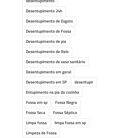
desentupimento
Desentupimento 24h
Desentupimento de Esgoto
Desentupimento de Fossa
Desentupimento de pia
Desentupimento de Ralo
Desentupimento de vaso sanitário
Desentupimento em geral
Desentupimento em SP
desentupir
Entupimento na pia da cozinha
Fossa em sp
Fossa Negra
Fossa Seca
Fossa Séptica
Limpa fossa
limpa fossa em sp
Limpeza de Fossa