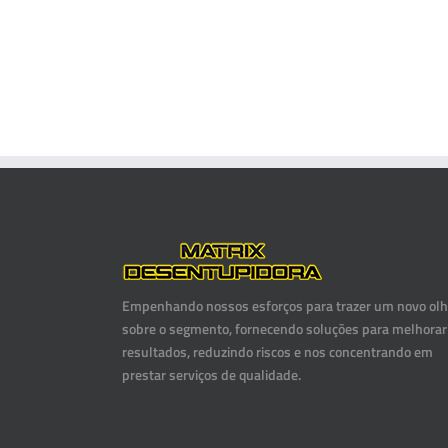
Empenhando nossos esforços para trazer um novo olh
sobre o segmento, fornecendo soluções para melhorar
resultados, reduzindo riscos e nos concentrando em
prestar serviços de qualidade.