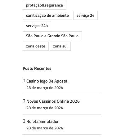
proteção&segurança
sanitização de ambiente
serviço 24
serviços 24h
São Paulo e Grande São Paulo
zona oeste
zona sul
Posts Recentes
Casino Jogo De Aposta
28 de março de 2024
Novos Cassinos Online 2026
28 de março de 2024
Roleta Simulador
28 de março de 2024