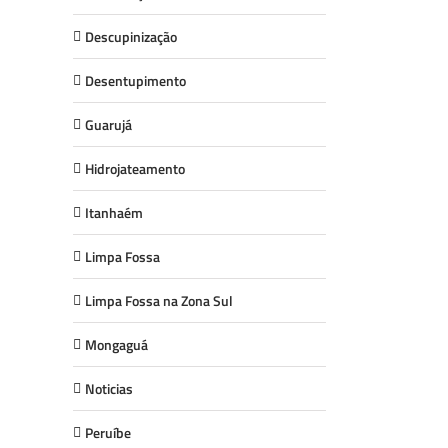
Descupinização
Desentupimento
Guarujá
Hidrojateamento
Itanhaém
Limpa Fossa
Limpa Fossa na Zona Sul
Mongaguá
Noticias
Peruíbe