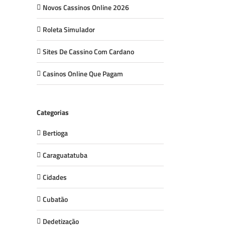
Novos Cassinos Online 2026
Roleta Simulador
Sites De Cassino Com Cardano
Casinos Online Que Pagam
Categorias
Bertioga
Caraguatatuba
Cidades
Cubatão
Dedetização