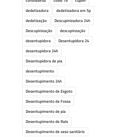
coronavirus
covid 19
cupim
Matrix (11) 5814-6401
Matrix (11) 5814-640
dedetizadora
dedetizadora em Sp
11/03/2021
|
0 Comentários
11/03/2021
|
0 Comentários
dedetização
Descupinizadora 24h
Descupinização
descupinzação
desentupidora
Desentupidora 24
desentupidora 24h
Desentupidora de pia
desentupimento
Desentupimento 24h
Desentupimento de Esgoto
Desentupimento de Fossa
Desentupimento de pia
Desentupimento de Ralo
Desentupimento de vaso sanitário