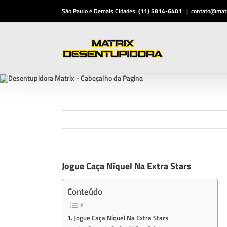
Ir
São Paulo e Demais Cidades:
(11) 5814-6401
|
contato@matr
para
o
conteúdo
Jogue Caça Níquel Na Extra Stars
Conteúdo
Jogue Caça Níquel Na Extra Stars