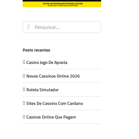
Buscar
resultados
para:
Posts recentes
Casino Jogo De Aposta
Novos Cassinos Online 2026
Roleta Simulador
Sites De Cassino Com Cardano
Casinos Online Que Pagam