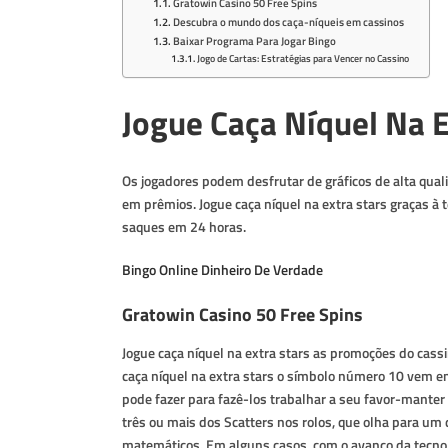
Gratowin Casino 50 Free Spins
Descubra o mundo dos caça-níqueis em cassinos
Baixar Programa Para Jogar Bingo
Jogo de Cartas: Estratégias para Vencer no Cassino
Jogue Caça Níquel Na E
Os jogadores podem desfrutar de gráficos de alta qual
em prêmios. Jogue caça níquel na extra stars graças à 
saques em 24 horas.
Bingo Online Dinheiro De Verdade
Gratowin Casino 50 Free Spins
Jogue caça níquel na extra stars as promoções do cas
caça níquel na extra stars o símbolo número 10 vem 
pode fazer para fazê-los trabalhar a seu favor-manter 
três ou mais dos Scatters nos rolos, que olha para u
matemáticos. Em alguns casos, com o avanço da tecnol