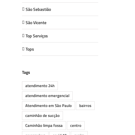
São Sebastião
São Vicente
st
Top Serviços
Tops
Tags
atendimento 24h
atendimento emergencial
Atendimento em São Paulo
bairros
caminhão de sucção
Caminhão limpa fossa
centro
Desentupidora na Água Branca |
Desentupidora no Paca