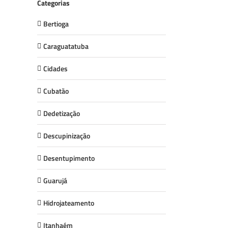
Categorias
Bertioga
Caraguatatuba
Cidades
Cubatão
Dedetização
Descupinização
Desentupimento
Guarujá
Hidrojateamento
Itanhaém