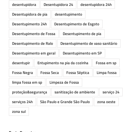
desentupidora
Desentupidora 24
desentupidora 24h
Desentupidora de pia
desentupimento
Desentupimento 24h
Desentupimento de Esgoto
Desentupimento de Fossa
Desentupimento de pia
Desentupimento de Ralo
Desentupimento de vaso sanitário
Desentupimento em geral
Desentupimento em SP
desentupir
Entupimento na pia da cozinha
Fossa em sp
Fossa Negra
Fossa Seca
Fossa Séptica
Limpa fossa
limpa fossa em sp
Limpeza de Fossa
proteção&segurança
sanitização de ambiente
serviço 24
serviços 24h
São Paulo e Grande São Paulo
zona oeste
zona sul