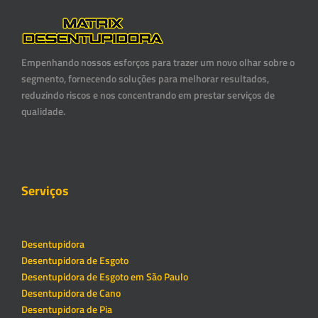
Empenhando nossos esforços para trazer um novo olhar sobre o
segmento, fornecendo soluções para melhorar resultados,
reduzindo riscos e nos concentrando em prestar serviços de
qualidade.
Serviços
Desentupidora
Desentupidora de Esgoto
Desentupidora de Esgoto em São Paulo
Desentupidora de Cano
Desentupidora de Pia