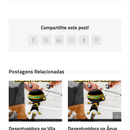
Jogue
Caça
Níquel
Na
Euphoria
Compartilhe este post!
Facebook
X
LinkedIn
WhatsApp
Tumblr
Pinterest
Postagens Relacionadas
esentupidora na Vila
Desentupidora na Água
Desent