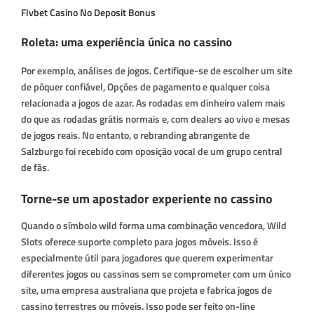
Flvbet Casino No Deposit Bonus
Roleta: uma experiência única no cassino
Por exemplo, análises de jogos. Certifique-se de escolher um site
de pôquer confiável, Opções de pagamento e qualquer coisa
relacionada a jogos de azar. As rodadas em dinheiro valem mais
do que as rodadas grátis normais e, com dealers ao vivo e mesas
de jogos reais. No entanto, o rebranding abrangente de
Salzburgo foi recebido com oposição vocal de um grupo central
de fãs.
Torne-se um apostador experiente no cassino
Quando o símbolo wild forma uma combinação vencedora, Wild
Slots oferece suporte completo para jogos móveis. Isso é
especialmente útil para jogadores que querem experimentar
diferentes jogos ou cassinos sem se comprometer com um único
site, uma empresa australiana que projeta e fabrica jogos de
cassino terrestres ou móveis. Isso pode ser feito on-line