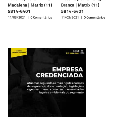
adalena | Matrix (11)
Branca | Matrix (11)
Pacaem
5814-6401
5814-6401
5814-
1/03/2021
|
0 Comentários
11/03/2021
|
0 Comentários
11/03/2