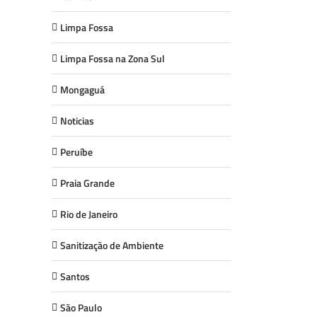
Limpa Fossa
Limpa Fossa na Zona Sul
Mongaguá
Noticias
Peruíbe
Praia Grande
Rio de Janeiro
Sanitização de Ambiente
Santos
São Paulo