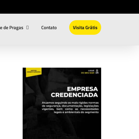
le de Pragas
Contato
Visita Grátis