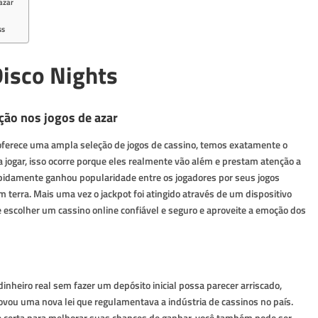
 azar
ss
Disco Nights
ção nos jogos de azar
oferece uma ampla seleção de jogos de cassino, temos exatamente o
a jogar, isso ocorre porque eles realmente vão além e prestam atenção a
pidamente ganhou popularidade entre os jogadores por seus jogos
m terra. Mais uma vez o jackpot foi atingido através de um dispositivo
e escolher um cassino online confiável e seguro e aproveite a emoção dos
inheiro real sem fazer um depósito inicial possa parecer arriscado,
ovou uma nova lei que regulamentava a indústria de cassinos no país.
ne certa para melhorar suas chances de ganhar, você também pode ser