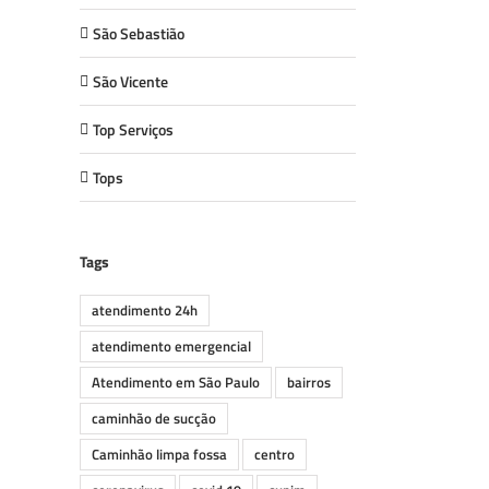
São Sebastião
Desentupidora na Água Branca |
Desentupidora no Paca
Matrix (11) 5814-6401
Matrix (11) 5814-640
São Vicente
11/03/2021
|
0 Comentários
11/03/2021
|
0 Comentários
Top Serviços
Tops
Tags
atendimento 24h
atendimento emergencial
Atendimento em São Paulo
bairros
caminhão de sucção
Caminhão limpa fossa
centro