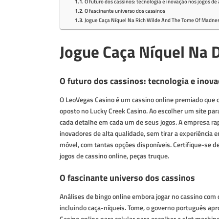
O futuro dos cassinos: tecnologia e inovação nos jogos de
O fascinante universo dos cassinos
Jogue Caça Níquel Na Rich Wilde And The Tome Of Madne
Jogue Caça Níquel Na 
O futuro dos cassinos: tecnologia e inova
O LeoVegas Casino é um cassino online premiado que 
oposto no Lucky Creek Casino. Ao escolher um site par
cada detalhe em cada um de seus jogos. A empresa ra
inovadores de alta qualidade, sem tirar a experiência e
móvel, com tantas opções disponíveis. Certifique-se d
jogos de cassino online, peças truque.
O fascinante universo dos cassinos
Análises de bingo online embora jogar no cassino com d
incluindo caça-níqueis. Tome, o governo português apr
Casino online para celular para escolher a slot machi