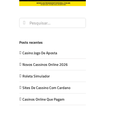
Buscar
resultados
para:
Posts recentes
Casino Jogo De Aposta
Novos Cassinos Online 2026
Roleta Simulador
Sites De Cassino Com Cardano
Casinos Online Que Pagam