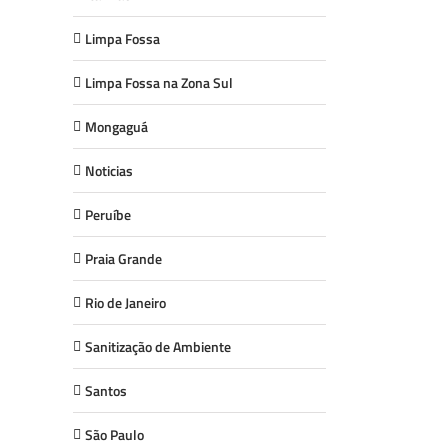
Limpa Fossa
Limpa Fossa na Zona Sul
st
Mongaguá
Noticias
Peruíbe
Praia Grande
Rio de Janeiro
Sanitização de Ambiente
Santos
São Paulo