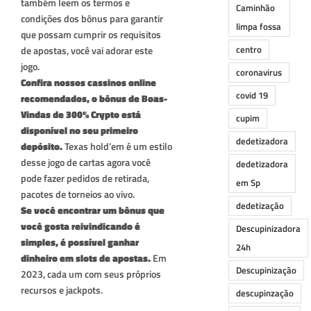
também leem os termos e
Caminhão
condições dos bônus para garantir
limpa fossa
que possam cumprir os requisitos
centro
de apostas, você vai adorar este
jogo.
coronavirus
Confira nossos cassinos online
covid 19
recomendados, o bônus de Boas-
Vindas de 300% Crypto está
cupim
disponível no seu primeiro
dedetizadora
depósito.
Texas hold’em é um estilo
desse jogo de cartas agora você
dedetizadora
pode fazer pedidos de retirada,
em Sp
pacotes de torneios ao vivo.
dedetização
Se você encontrar um bônus que
você gosta reivindicando é
Descupinizadora
simples, é possível ganhar
24h
dinheiro em slots de apostas.
Em
Descupinização
2023, cada um com seus próprios
recursos e jackpots.
descupinzação