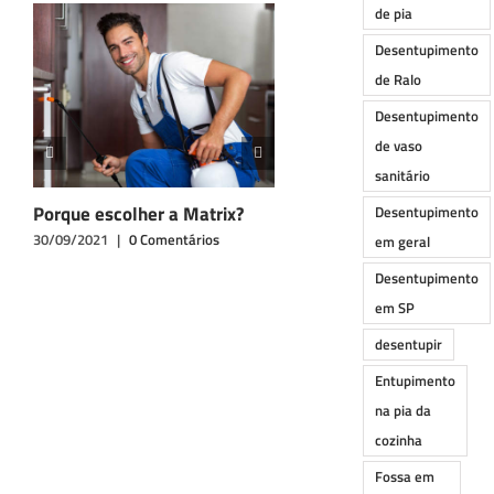
de pia
Desentupimento
de Ralo
Desentupimento
de vaso
sanitário
Porque escolher a Matrix?
Desentupidora no Jardi
Desentupimento
América | Matrix (11) 5
30/09/2021
|
0 Comentários
em geral
6401
Desentupimento
11/03/2021
|
0 Comentários
em SP
desentupir
Entupimento
na pia da
cozinha
Fossa em