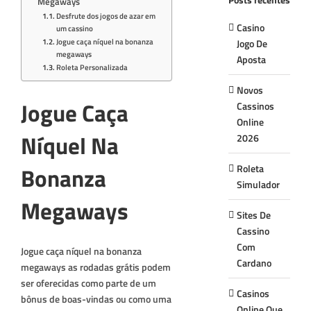
Megaways
Desfrute dos jogos de azar em
Casino
um cassino
Jogue caça níquel na bonanza
Jogo De
megaways
Aposta
Roleta Personalizada
Novos
Jogue Caça
Cassinos
Online
Níquel Na
2026
Bonanza
Roleta
Simulador
Megaways
Sites De
Cassino
Com
Jogue caça níquel na bonanza
Cardano
megaways as rodadas grátis podem
ser oferecidas como parte de um
Casinos
bônus de boas-vindas ou como uma
Online Que