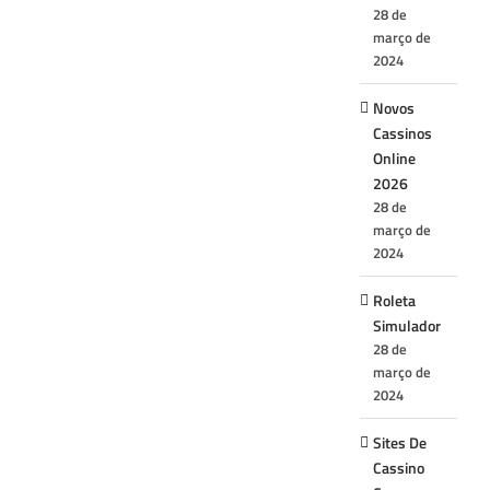
28 de
março de
2024
Novos
Cassinos
Online
2026
28 de
março de
2024
Roleta
Simulador
28 de
março de
2024
Sites De
Cassino