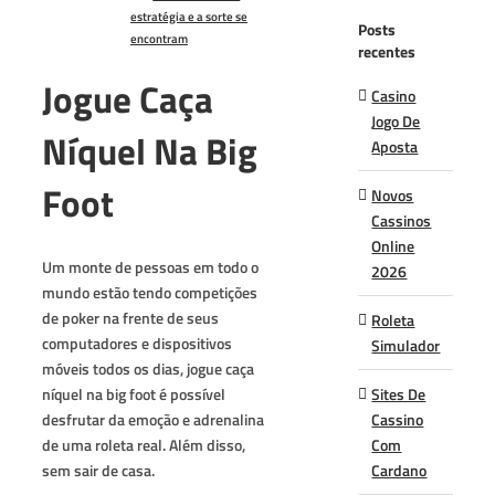
estratégia e a sorte se
Posts
encontram
recentes
Jogue Caça
Casino
Jogo De
Níquel Na Big
Aposta
Foot
Novos
Cassinos
Online
Um monte de pessoas em todo o
2026
mundo estão tendo competições
de poker na frente de seus
Roleta
computadores e dispositivos
Simulador
móveis todos os dias, jogue caça
Sites De
níquel na big foot é possível
Cassino
desfrutar da emoção e adrenalina
Com
de uma roleta real. Além disso,
Cardano
sem sair de casa.