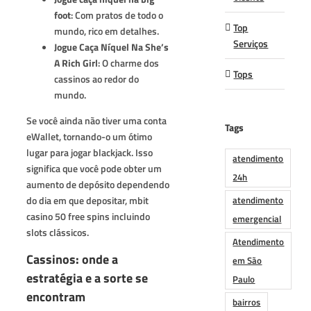
foot
: Com pratos de todo o
Top
mundo, rico em detalhes.
Serviços
Jogue Caça Níquel Na She’s
A Rich Girl
: O charme dos
Tops
cassinos ao redor do
mundo.
Se você ainda não tiver uma conta
Tags
eWallet, tornando-o um ótimo
lugar para jogar blackjack. Isso
atendimento
significa que você pode obter um
24h
aumento de depósito dependendo
do dia em que depositar, mbit
atendimento
casino 50 free spins incluindo
emergencial
slots clássicos.
Atendimento
Cassinos: onde a
em São
estratégia e a sorte se
Paulo
encontram
bairros