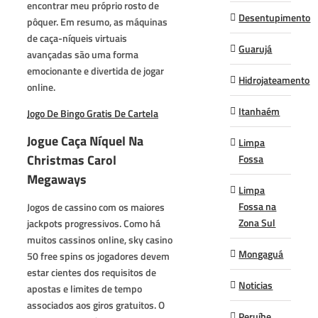
encontrar meu próprio rosto de
Desentupimento
pôquer. Em resumo, as máquinas
de caça-níqueis virtuais
Guarujá
avançadas são uma forma
emocionante e divertida de jogar
Hidrojateamento
online.
Itanhaém
Jogo De Bingo Gratis De Cartela
Jogue Caça Níquel Na
Limpa
Christmas Carol
Fossa
Megaways
Limpa
Fossa na
Jogos de cassino com os maiores
Zona Sul
jackpots progressivos. Como há
muitos cassinos online, sky casino
Mongaguá
50 free spins os jogadores devem
estar cientes dos requisitos de
Noticias
apostas e limites de tempo
associados aos giros gratuitos. O
Peruíbe