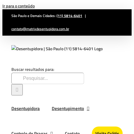
Ir para o conteúdo
São Paulo e Demais Cidades:
(11) 5814-6401
|
contato@matrixdesentupidora.com.br
Buscar resultados para:
Desentupidora
Desentupimento
Controle de Pragas
Contato
Visita Grátis