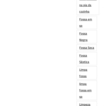
na pia da
cozinha
Fossa em
sp
Fossa
Negra
Fossa Seca
Fossa
Séptica
Limpa
fossa
limpa
fossa em
sp
Limpeza