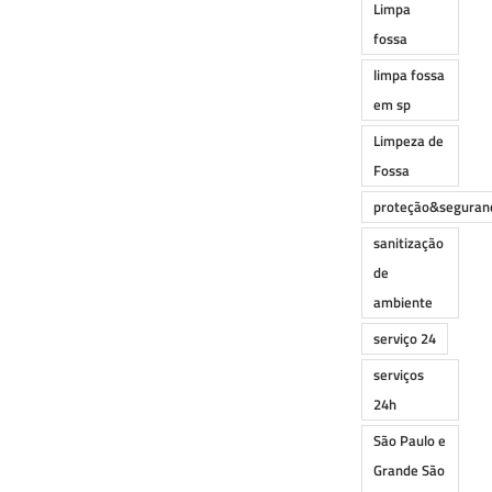
Limpa
fossa
limpa fossa
em sp
Limpeza de
Fossa
proteção&seguran
sanitização
de
ambiente
serviço 24
serviços
24h
São Paulo e
Grande São