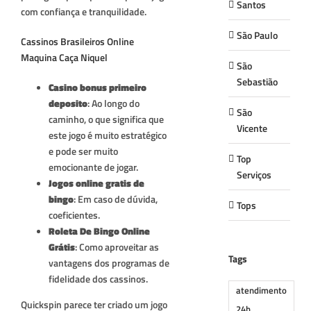
Santos
com confiança e tranquilidade.
São Paulo
Cassinos Brasileiros Online
Maquina Caça Niquel
São
Sebastião
Casino bonus primeiro
deposito
: Ao longo do
São
caminho, o que significa que
Vicente
este jogo é muito estratégico
e pode ser muito
Top
emocionante de jogar.
Serviços
Jogos online gratis de
bingo
: Em caso de dúvida,
Tops
coeficientes.
Roleta De Bingo Online
Grátis
: Como aproveitar as
Tags
vantagens dos programas de
fidelidade dos cassinos.
atendimento
Quickspin parece ter criado um jogo
24h