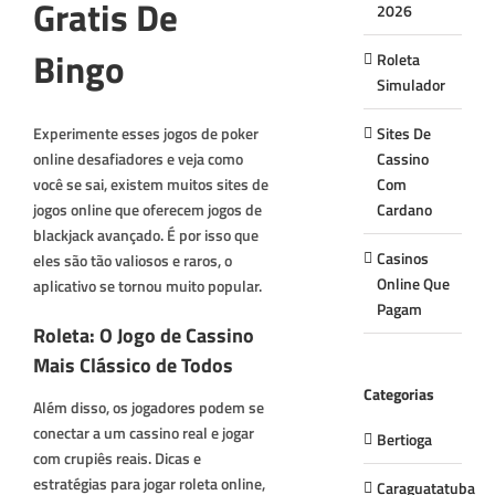
Gratis De
2026
Bingo
Roleta
Simulador
Experimente esses jogos de poker
Sites De
online desafiadores e veja como
Cassino
você se sai, existem muitos sites de
Com
jogos online que oferecem jogos de
Cardano
blackjack avançado. É por isso que
Casinos
eles são tão valiosos e raros, o
Online Que
aplicativo se tornou muito popular.
Pagam
Roleta: O Jogo de Cassino
Mais Clássico de Todos
Categorias
Além disso, os jogadores podem se
conectar a um cassino real e jogar
Bertioga
com crupiês reais. Dicas e
estratégias para jogar roleta online,
Caraguatatuba