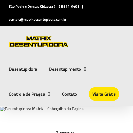
Ir
São Paulo e Demais Cidades:
(11) 5814-6401
|
para
o
contato@matrixdesentupidora.com.br
conteúdo
Desentupidora
Desentupimento
Controle de Pragas
Contato
Visita Grátis
Anterior