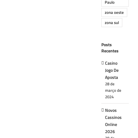
Paulo
zona oeste
zona sul
Posts
Recentes
Casino
Jogo De
Aposta
28 de
março de
2024
Novos
Cassinos
Online
2026