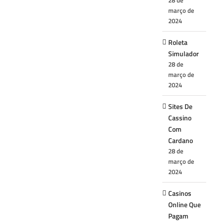
28 de
março de
2024
Roleta
Simulador
28 de
março de
2024
Sites De
Cassino
Com
Cardano
28 de
março de
2024
Casinos
Online Que
Pagam