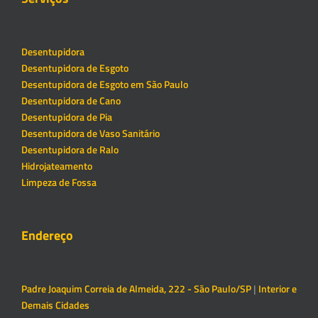
Desentupidora
Desentupidora de Esgoto
Desentupidora de Esgoto em São Paulo
Desentupidora de Cano
Desentupidora de Pia
Desentupidora de Vaso Sanitário
Desentupidora de Ralo
Hidrojateamento
Limpeza de Fossa
Endereço
Padre Joaquim Correia de Almeida, 222 - São Paulo/SP
|
Interior e
Demais Cidades