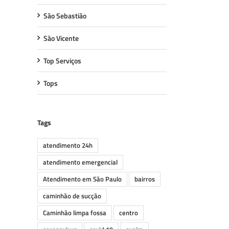
São Sebastião
São Vicente
Top Serviços
Tops
Tags
atendimento 24h
atendimento emergencial
Desentupidora na Água Branca |
Desentupidora no Paca
Atendimento em São Paulo
bairros
Matrix (11) 5814-6401
Matrix (11) 5814-640
caminhão de sucção
11/03/2021
|
0 Comentários
11/03/2021
|
0 Comentários
Caminhão limpa fossa
centro