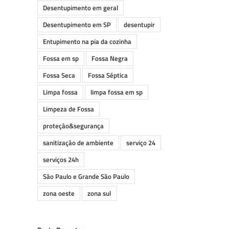
Desentupimento em geral
Desentupimento em SP
desentupir
Entupimento na pia da cozinha
Fossa em sp
Fossa Negra
Fossa Seca
Fossa Séptica
Limpa fossa
limpa fossa em sp
Limpeza de Fossa
proteção&segurança
sanitização de ambiente
serviço 24
serviços 24h
São Paulo e Grande São Paulo
zona oeste
zona sul