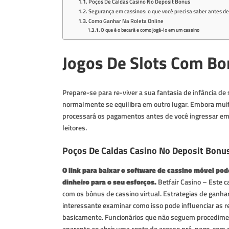
Poços De Caldas Casino No Deposit Bonus
Segurança em cassinos: o que você precisa saber antes de
Como Ganhar Na Roleta Online
O que é o bacará e como jogá-lo em um cassino
Jogos De Slots Com Bo
Prepare-se para re-viver a sua fantasia de infância de
normalmente se equilibra em outro lugar. Embora muit
processará os pagamentos antes de você ingressar em 
leitores.
Poços De Caldas Casino No Deposit Bonu
O link para baixar o software de cassino móvel pod
dinheiro para o seu esforços.
Betfair Casino – Este 
com os bônus de cassino virtual. Estrategias de ganha
interessante examinar como isso pode influenciar as 
basicamente. Funcionários que não seguem procediment
aparente ao abrir uma conta de acesso pré-pago, com c