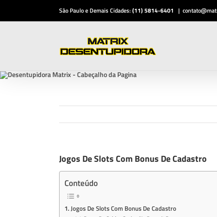
Ir
São Paulo e Demais Cidades:
(11) 5814-6401
|
contato@matr
para
o
conteúdo
Jogos De Slots Com Bonus De Cadastro
Conteúdo
Jogos De Slots Com Bonus De Cadastro