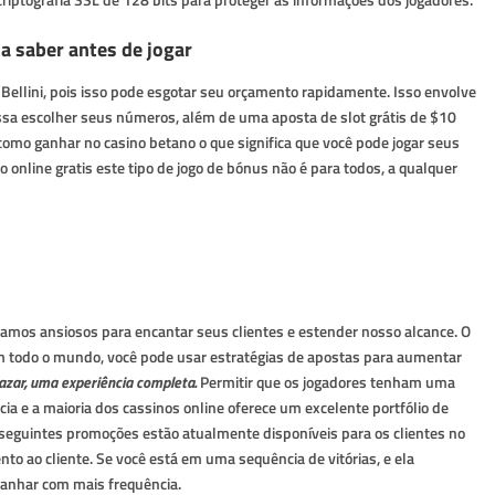
a saber antes de jogar
Bellini, pois isso pode esgotar seu orçamento rapidamente. Isso envolve
ossa escolher seus números, além de uma aposta de slot grátis de $10
omo ganhar no casino betano o que significa que você pode jogar seus
no online gratis este tipo de jogo de bónus não é para todos, a qualquer
stamos ansiosos para encantar seus clientes e estender nosso alcance. O
m todo o mundo, você pode usar estratégias de apostas para aumentar
 azar, uma experiência completa.
Permitir que os jogadores tenham uma
ia e a maioria dos cassinos online oferece um excelente portfólio de
 seguintes promoções estão atualmente disponíveis para os clientes no
o ao cliente. Se você está em uma sequência de vitórias, e ela
ganhar com mais frequência.