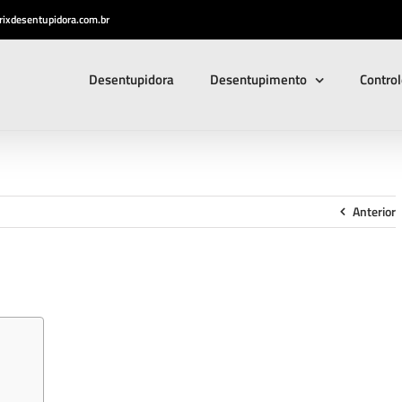
ixdesentupidora.com.br
Desentupidora
Desentupimento
Contro
Anterior