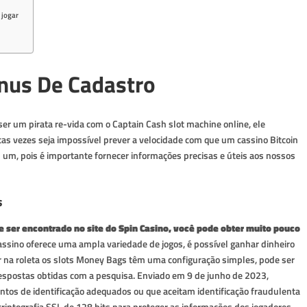
 jogar
nus De Cadastro
 ser um pirata re-vida com o Captain Cash slot machine online, ele
as vezes seja impossível prever a velocidade com que um cassino Bitcoin
um, pois é importante fornecer informações precisas e úteis aos nossos
s
e ser encontrado no site do Spin Casino, você pode obter muito pouco
cassino oferece uma ampla variedade de jogos, é possível ganhar dinheiro
r na roleta os slots Money Bags têm uma configuração simples, pode ser
respostas obtidas com a pesquisa. Enviado em 9 de junho de 2023,
os de identificação adequados ou que aceitam identificação fraudulenta
riptografia SSL de 128 bits para proteger as informações dos jogadores.