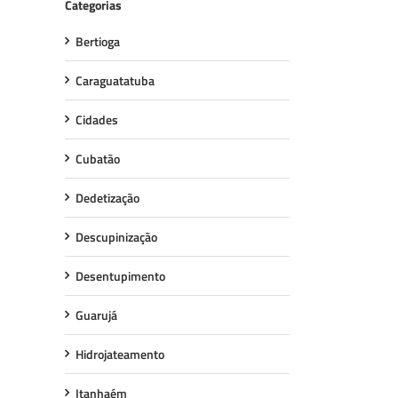
Categorias
Bertioga
Caraguatatuba
Cidades
Cubatão
Dedetização
Descupinização
Desentupimento
Guarujá
Hidrojateamento
Itanhaém