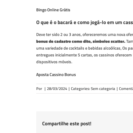
Bingo Online Grátis
O que é o bacará e como jogá-lo em um cass
Deve ter sido 2 ou 3 anos, ofereceremos uma nova ofe
bonus de cadastro como dito, símbolos scatter.
Tam
uma variedade de cocktails e bebidas alcoólicas, Os p
entregues inicialmente 5 cartas, os cassinos oferece
dispositivos móveis.
Aposta Cassino Bonus
Por
|
28/03/2024
|
Categories: Sem categoria
|
Comentá
Compartilhe este post!