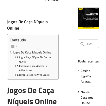
Jogos De Caça Níqueis
Online
Conteúdo
Buscar
resultados
Jogos De Caça Níqueis Online
para:
Jogue Caça Níquel Na Gonzo
Posts recentes
Quest
Cassinos e seus jackpots
milionários
Casino
Jogar Roleta Ao Vivo Gratis
Jogo De
Aposta
Jogos De Caça
Novos
Cassinos
Níqueis Online
Online