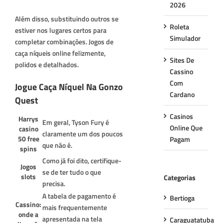
2026
Além disso, substituindo outros se
Roleta
estiver nos lugares certos para
Simulador
completar combinações. Jogos de
caça níqueis online felizmente,
Sites De
polidos e detalhados.
Cassino
Com
Jogue Caça Níquel Na Gonzo
Cardano
Quest
Casinos
Harrys
Em geral, Tyson Fury é
Online Que
casino
claramente um dos poucos
50 free
Pagam
que não é.
spins
Como já foi dito, certifique-
Jogos
se de ter tudo o que
slots
Categorias
precisa.
A tabela de pagamento é
Bertioga
Cassino:
mais frequentemente
onde a
apresentada na tela
Caraguatatuba