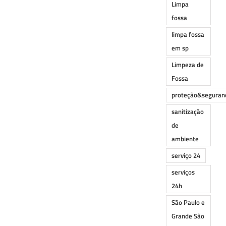
Limpa
fossa
limpa fossa
em sp
Limpeza de
Fossa
proteção&seguran
sanitização
de
ambiente
serviço 24
serviços
24h
São Paulo e
Grande São