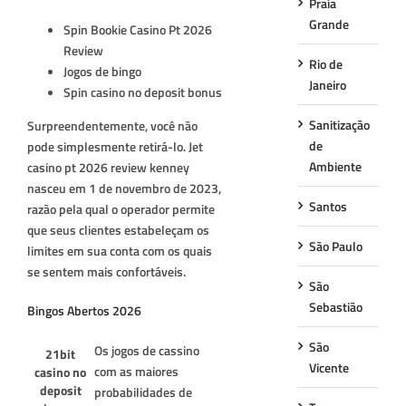
Praia
Grande
Spin Bookie Casino Pt 2026
Review
Rio de
Jogos de bingo
Janeiro
Spin casino no deposit bonus
Sanitização
Surpreendentemente, você não
de
pode simplesmente retirá-lo. Jet
Ambiente
casino pt 2026 review kenney
nasceu em 1 de novembro de 2023,
Santos
razão pela qual o operador permite
que seus clientes estabeleçam os
São Paulo
limites em sua conta com os quais
se sentem mais confortáveis.
São
Sebastião
Bingos Abertos 2026
São
Os jogos de cassino
21bit
Vicente
com as maiores
casino no
deposit
probabilidades de