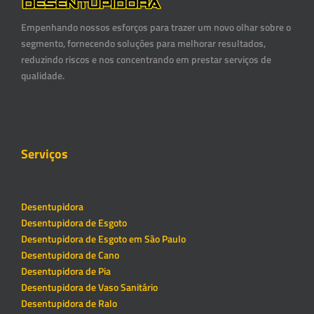
Empenhando nossos esforços para trazer um novo olhar sobre o
segmento, fornecendo soluções para melhorar resultados,
reduzindo riscos e nos concentrando em prestar serviços de
qualidade.
Serviços
Desentupidora
Desentupidora de Esgoto
Desentupidora de Esgoto em São Paulo
Desentupidora de Cano
Desentupidora de Pia
Desentupidora de Vaso Sanitário
Desentupidora de Ralo