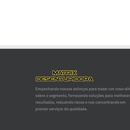
Empenhando nossos esforços para trazer um novo olh
sobre o segmento, fornecendo soluções para melhorar
resultados, reduzindo riscos e nos concentrando em
prestar serviços de qualidade.