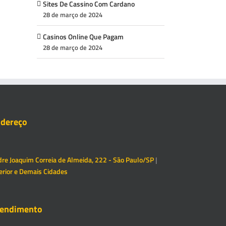
Sites De Cassino Com Cardano
28 de março de 2024
Casinos Online Que Pagam
28 de março de 2024
dereço
re Joaquim Correia de Almeida, 222 - São Paulo/SP
|
erior e Demais Cidades
endimento