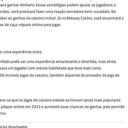
 para ganhar dinheiro. Essas estratégias podem ajudar os jogadores a
erdas, você precisará fazer uma reação vencedora bem-sucedida. No
eber os ganhos do cassino móvel. Já no Betway Casino, você encontrará o
de caça-níqueis online para jogar.
: uma experiência única.
imitado pode ser uma experiência emocionante e divertida, mas ainda
ara um jogador com menos habilidade que teve mais sorte.
200 incríveis jogos de cassino, também depende do provedor do jogo de
pera-se que os jogos de cassino móveis se tornem ainda mais populares
 pôquer online em 2023 e aumente suas chances de ganhar, pois permite
rno.
em
rios desativados