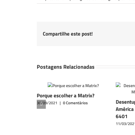
Compartilhe este post!
Postagens Relacionadas
Porque escolher a Matrix?
Desentup
30/09/2021
|
0 Comentários
América 
6401
11/03/202