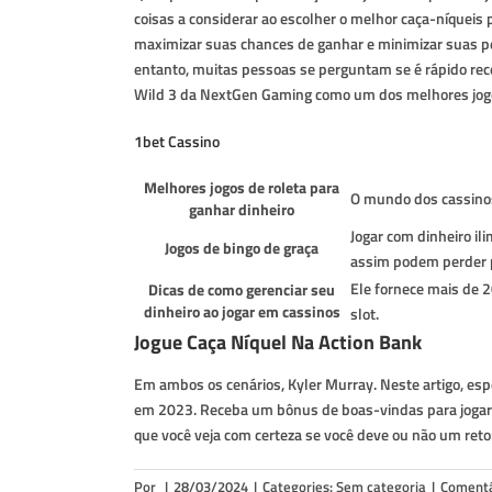
coisas a considerar ao escolher o melhor caça-níqueis
maximizar suas chances de ganhar e minimizar suas p
entanto, muitas pessoas se perguntam se é rápido rec
Wild 3 da NextGen Gaming como um dos melhores jogos 
1bet Cassino
Melhores jogos de roleta para
O mundo dos cassinos
ganhar dinheiro
Jogar com dinheiro il
Jogos de bingo de graça
assim podem perder p
Ele fornece mais de 
Dicas de como gerenciar seu
dinheiro ao jogar em cassinos
slot.
Jogue Caça Níquel Na Action Bank
Em ambos os cenários, Kyler Murray. Neste artigo, es
em 2023. Receba um bônus de boas-vindas para jogar
que você veja com certeza se você deve ou não um reto
Por
|
28/03/2024
|
Categories: Sem categoria
|
Comentá