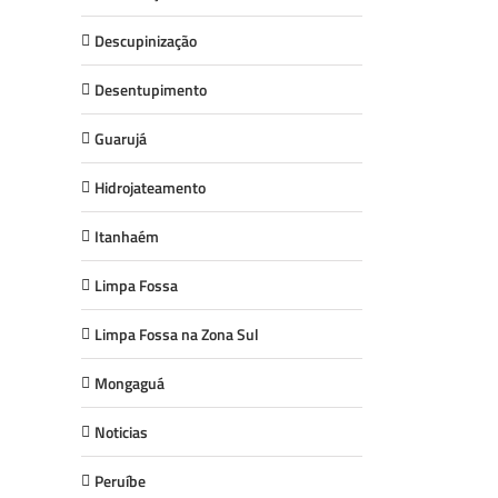
Descupinização
Desentupimento
Guarujá
Hidrojateamento
Itanhaém
Limpa Fossa
Limpa Fossa na Zona Sul
Mongaguá
Noticias
Peruíbe