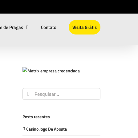
le de Pragas
Contato
Visita Grátis
Buscar
resultados
para:
Posts recentes
Casino Jogo De Aposta