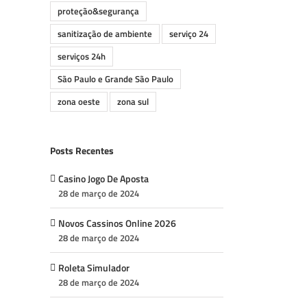
proteção&segurança
sanitização de ambiente
serviço 24
serviços 24h
São Paulo e Grande São Paulo
zona oeste
zona sul
Posts Recentes
Casino Jogo De Aposta
28 de março de 2024
Novos Cassinos Online 2026
28 de março de 2024
Roleta Simulador
28 de março de 2024