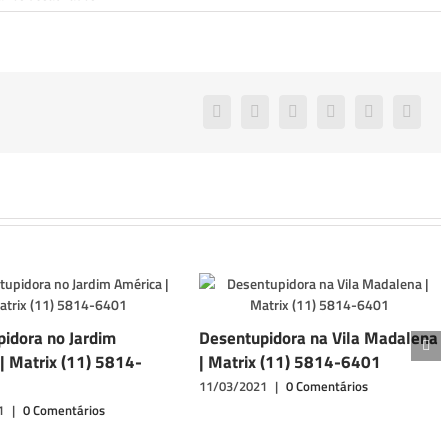
Jogos
De
Bingo
Nine
Balls
Gratis
Facebook
X
LinkedIn
WhatsApp
Tumblr
Pintere
idora no Jardim
Desentupidora na Vila Madalena
| Matrix (11) 5814-
| Matrix (11) 5814-6401
11/03/2021
|
0 Comentários
1
|
0 Comentários