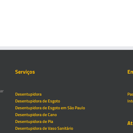
Serviços
En
ar
Desentupidora
Pad
Desentupidora de Esgoto
Int
Desentupidora de Esgoto em São Paulo
Desentupidora de Cano
Desentupidora de Pia
At
Desentupidora de Vaso Sanitário