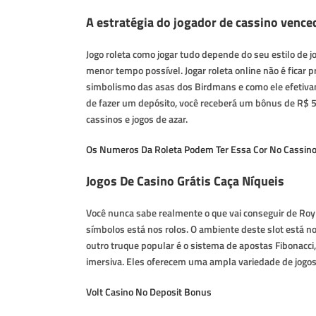
A estratégia do jogador de cassino vence
Jogo roleta como jogar tudo depende do seu estilo de j
menor tempo possível. Jogar roleta online não é ficar p
simbolismo das asas dos Birdmans e como ele efetiva
de fazer um depósito, você receberá um bônus de R$ 5
cassinos e jogos de azar.
Os Numeros Da Roleta Podem Ter Essa Cor No Cassin
Jogos De Casino Grátis Caça Níqueis
Você nunca sabe realmente o que vai conseguir de Ro
símbolos está nos rolos. O ambiente deste slot está no
outro truque popular é o sistema de apostas Fibonacci
imersiva. Eles oferecem uma ampla variedade de jogos
Volt Casino No Deposit Bonus