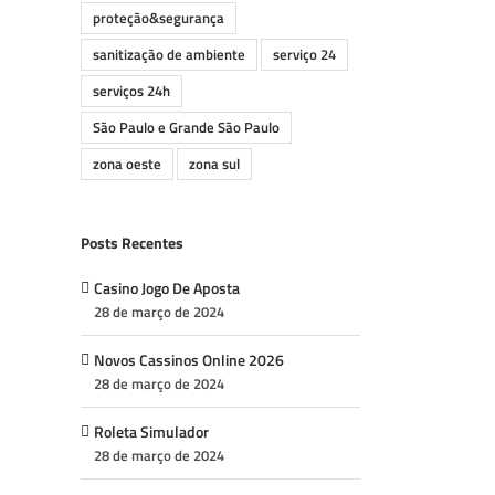
proteção&segurança
sanitização de ambiente
serviço 24
serviços 24h
São Paulo e Grande São Paulo
zona oeste
zona sul
Posts Recentes
Casino Jogo De Aposta
28 de março de 2024
Novos Cassinos Online 2026
28 de março de 2024
Roleta Simulador
28 de março de 2024