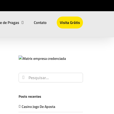
le de Pragas
Contato
Visita Grátis
Buscar
resultados
para:
Posts recentes
Casino Jogo De Aposta