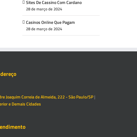
Sites De Cassino Com Cardano
28 de março de 2024
Casinos Online Que Pagam
28 de março de 2024
dereço
re Joaquim Correia de Almeida, 222 - São Paulo/SP
|
erior e Demais Cidades
endimento