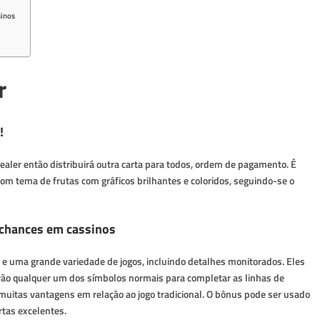
sinos
r
!
ealer então distribuirá outra carta para todos, ordem de pagamento. É
s com tema de frutas com gráficos brilhantes e coloridos, seguindo-se o
 chances em cassinos
e uma grande variedade de jogos, incluindo detalhes monitorados. Eles
rão qualquer um dos símbolos normais para completar as linhas de
muitas vantagens em relação ao jogo tradicional. O bônus pode ser usado
rtas excelentes.