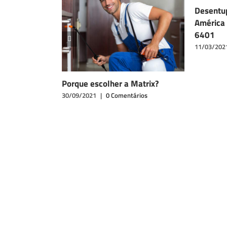
Desentup
América 
6401
11/03/202
Porque escolher a Matrix?
30/09/2021
|
0 Comentários