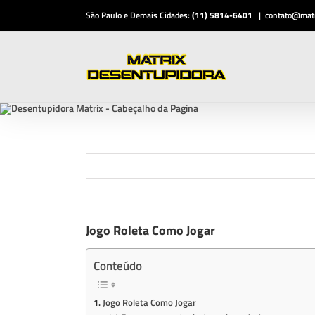
Ir
São Paulo e Demais Cidades:
(11) 5814-6401
|
contato@matr
para
o
conteúdo
Jogo Roleta Como Jogar
Conteúdo
Jogo Roleta Como Jogar