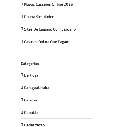
Novos Cassinos Online 2026
Roleta Simulador
Sites De Cassino Com Cardano
Casinos Online Que Pagam
Categorias
Bertioga
Caraguatatuba
Cidades
Cubatão
Dedetização