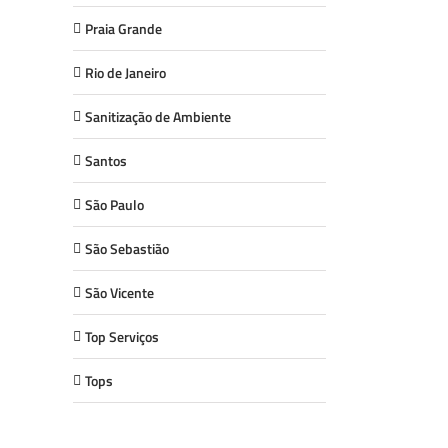
Praia Grande
Rio de Janeiro
Sanitização de Ambiente
Santos
São Paulo
São Sebastião
st
São Vicente
Top Serviços
Tops