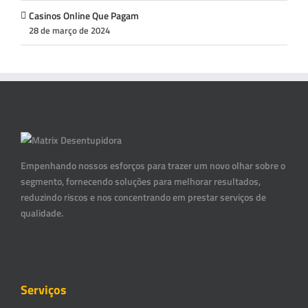
Casinos Online Que Pagam
28 de março de 2024
Empenhando nossos esforços para trazer um novo olhar sobre o
segmento, fornecendo soluções para melhorar resultados,
reduzindo riscos e nos concentrando em prestar serviços de
qualidade.
Serviços