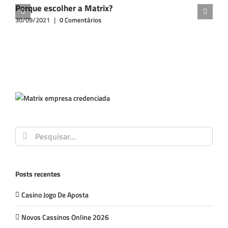
Porque escolher a Matrix?
D
5
30/09/2021
|
0 Comentários
1
Buscar
resultados
para:
Posts recentes
Casino Jogo De Aposta
Novos Cassinos Online 2026