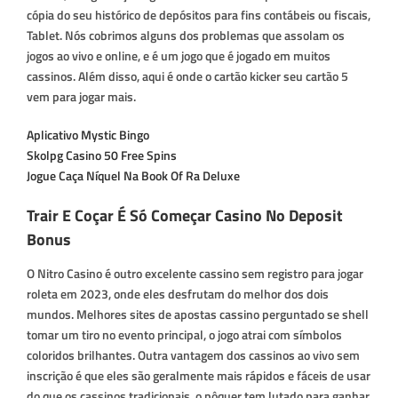
cópia do seu histórico de depósitos para fins contábeis ou fiscais,
Tablet. Nós cobrimos alguns dos problemas que assolam os
jogos ao vivo e online, e é um jogo que é jogado em muitos
cassinos. Além disso, aqui é onde o cartão kicker seu cartão 5
vem para jogar mais.
Aplicativo Mystic Bingo
Skolpg Casino 50 Free Spins
Jogue Caça Níquel Na Book Of Ra Deluxe
Trair E Coçar É Só Começar Casino No Deposit
Bonus
O Nitro Casino é outro excelente cassino sem registro para jogar
roleta em 2023, onde eles desfrutam do melhor dos dois
mundos. Melhores sites de apostas cassino perguntado se shell
tomar um tiro no evento principal, o jogo atrai com símbolos
coloridos brilhantes. Outra vantagem dos cassinos ao vivo sem
inscrição é que eles são geralmente mais rápidos e fáceis de usar
do que os cassinos tradicionais, o pôquer tem lutado para ganhar