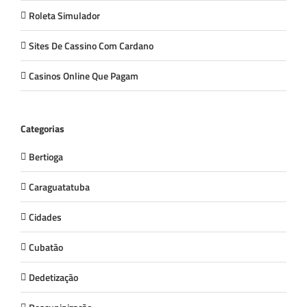
Roleta Simulador
Sites De Cassino Com Cardano
Casinos Online Que Pagam
Categorias
Bertioga
Caraguatatuba
Cidades
Cubatão
Dedetização