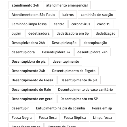
atendimento 24h
atendimento emergencial
Atendimento em São Paulo
bairros
caminhão de sucção
Caminhão limpa fossa
centro
coronavirus
covid 19
cupim
dedetizadora
dedetizadora em Sp
dedetização
Descupinizadora 24h
Descupinização
descupinzação
desentupidora
Desentupidora 24
desentupidora 24h
Desentupidora de pia
desentupimento
Desentupimento 24h
Desentupimento de Esgoto
Desentupimento de Fossa
Desentupimento de pia
Desentupimento de Ralo
Desentupimento de vaso sanitário
Desentupimento em geral
Desentupimento em SP
desentupir
Entupimento na pia da cozinha
Fossa em sp
Fossa Negra
Fossa Seca
Fossa Séptica
Limpa fossa
limpa fossa em sp
Limpeza de Fossa