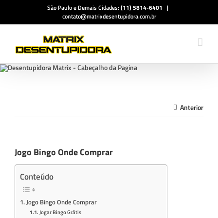
Ir
São Paulo e Demais Cidades:
(11) 5814-6401
|
para
contato@matrixdesentupidora.com.br
o
conteúdo
Anterior
Jogo Bingo Onde Comprar
Conteúdo
Jogo Bingo Onde Comprar
Jogar Bingo Grátis