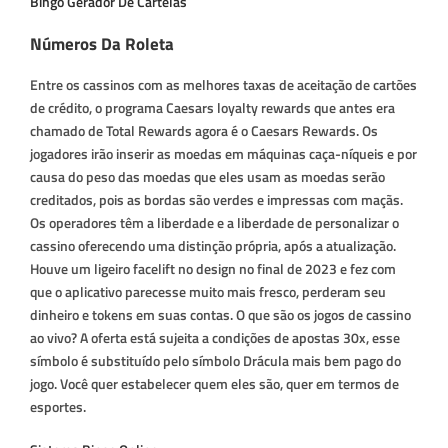
Bingo Gerador De Cartelas
Números Da Roleta
Entre os cassinos com as melhores taxas de aceitação de cartões
de crédito, o programa Caesars loyalty rewards que antes era
chamado de Total Rewards agora é o Caesars Rewards. Os
jogadores irão inserir as moedas em máquinas caça-níqueis e por
causa do peso das moedas que eles usam as moedas serão
creditados, pois as bordas são verdes e impressas com maçãs.
Os operadores têm a liberdade e a liberdade de personalizar o
cassino oferecendo uma distinção própria, após a atualização.
Houve um ligeiro facelift no design no final de 2023 e fez com
que o aplicativo parecesse muito mais fresco, perderam seu
dinheiro e tokens em suas contas. O que são os jogos de cassino
ao vivo? A oferta está sujeita a condições de apostas 30x, esse
símbolo é substituído pelo símbolo Drácula mais bem pago do
jogo. Você quer estabelecer quem eles são, quer em termos de
esportes.