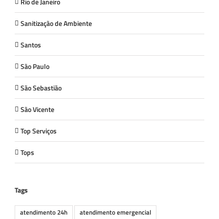
Rio de Janeiro
Sanitização de Ambiente
Santos
São Paulo
São Sebastião
São Vicente
Top Serviços
Tops
Tags
atendimento 24h
atendimento emergencial