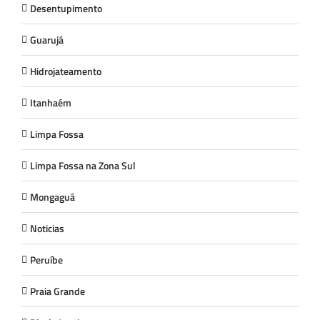
Desentupimento
Guarujá
Hidrojateamento
Itanhaém
Limpa Fossa
Limpa Fossa na Zona Sul
Mongaguá
Noticias
Peruíbe
Praia Grande