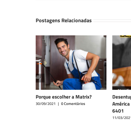
Postagens Relacionadas
Porque escolher a Matrix?
Desentup
América 
30/09/2021
|
0 Comentários
6401
11/03/202