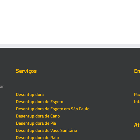
Serviços
En
ar
Desentupidora
Pad
Desentupidora de Esgoto
Int
Desentupidora de Esgoto em São Paulo
Desentupidora de Cano
Desentupidora de Pia
At
Desentupidora de Vaso Sanitário
Desentupidora de Ralo