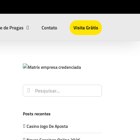
le de Pragas
Contato
Visita Grátis
Buscar
resultados
para:
Posts recentes
Casino Jogo De Aposta
Novos Cassinos Online 2026