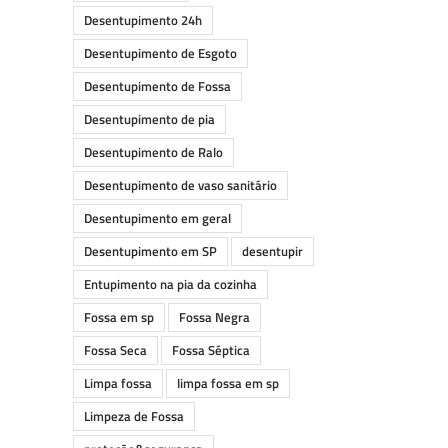
Desentupimento 24h
Desentupimento de Esgoto
Desentupimento de Fossa
Desentupimento de pia
Desentupimento de Ralo
Desentupimento de vaso sanitário
Desentupimento em geral
Desentupimento em SP
desentupir
Entupimento na pia da cozinha
Fossa em sp
Fossa Negra
Fossa Seca
Fossa Séptica
Limpa fossa
limpa fossa em sp
Limpeza de Fossa