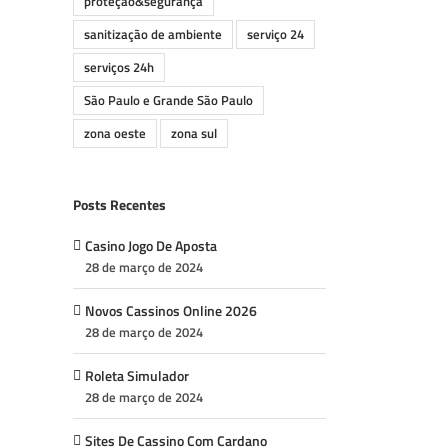
proteção&segurança
sanitização de ambiente
serviço 24
serviços 24h
São Paulo e Grande São Paulo
zona oeste
zona sul
Posts Recentes
Casino Jogo De Aposta
28 de março de 2024
Novos Cassinos Online 2026
28 de março de 2024
Roleta Simulador
28 de março de 2024
Sites De Cassino Com Cardano