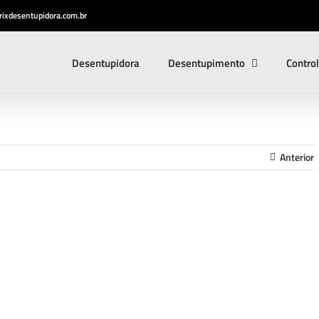
ixdesentupidora.com.br
Desentupidora
Desentupimento
Contro
Anterior