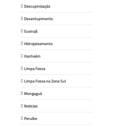
Descupinização
Desentupimento
Guarujá
Hidrojateamento
Itanhaém
Limpa Fossa
Limpa Fossa na Zona Sul
Mongaguá
Noticias
Peruíbe