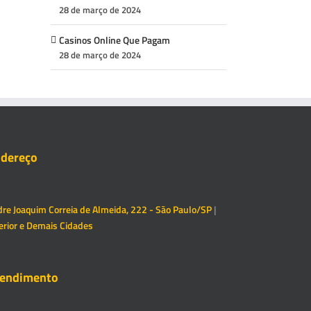
28 de março de 2024
Casinos Online Que Pagam
28 de março de 2024
dereço
re Joaquim Correia de Almeida, 222 - São Paulo/SP
|
erior e Demais Cidades
endimento