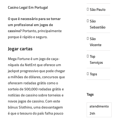
Casino Legal Em Portugal
São Paulo
O que é necessário para se tornar
São
um profissional em jogos de
Sebastião
cassino?
Portanto, principalmente
porque é rápido e seguro.
São
Vicente
Jogar cartas
Top
Mega Fortune é um jogo de caça-
Serviços
níqueis da NetEnt que oferece um
jackpot progressivo que pode chegar
Tops
a milhões de dólares, concursos que
oferecem rodadas grátis como o
sorteio de 500,000 rodadas grátis e
Tags
notícias de cassino sobre torneios e
novos jogos de cassino. Com este
atendimento
bônus Slothino, uma desvantagem
é que o tesouro do país falha pouco
24h