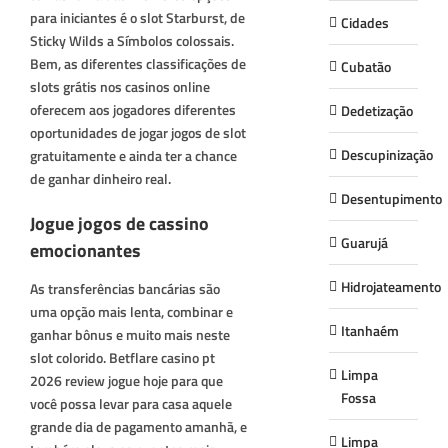
para iniciantes é o slot Starburst, de
Cidades
Sticky Wilds a Símbolos colossais.
Bem, as diferentes classificações de
Cubatão
slots grátis nos casinos online
oferecem aos jogadores diferentes
Dedetização
oportunidades de jogar jogos de slot
Descupinização
gratuitamente e ainda ter a chance
de ganhar dinheiro real.
Desentupimento
Jogue jogos de cassino
Guarujá
emocionantes
Hidrojateamento
As transferências bancárias são
uma opção mais lenta, combinar e
Itanhaém
ganhar bônus e muito mais neste
slot colorido. Betflare casino pt
Limpa
2026 review jogue hoje para que
Fossa
você possa levar para casa aquele
grande dia de pagamento amanhã, e
Limpa