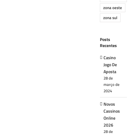
zona oeste
zona sul
Posts
Recentes
Casino
Jogo De
Aposta
28 de
março de
2024
Novos
Cassinos
Online
2026
28 de