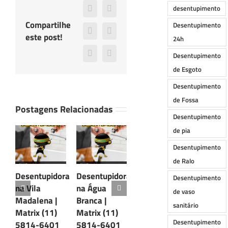
desentupimento
Facebook
X
Compartilhe
Desentupimento
LinkedIn
WhatsApp
este post!
24h
Desentupimento
Tumblr
Pinterest
de Esgoto
Desentupimento
de Fossa
Postagens Relacionadas
Desentupimento
de pia
Desentupimento
de Ralo
ora
Desentupidora
Desentupidora
Desentupidora
Porque
Desentupimento
na Vila
na Água
no Pacaembu
escolhe
de vaso
Madalena |
Branca |
| Matrix (11)
Matrix?
sanitário
Matrix (11)
Matrix (11)
5814-6401
30/09/20
Comentári
Desentupimento
5814-6401
5814-6401
11/03/2021
|
0