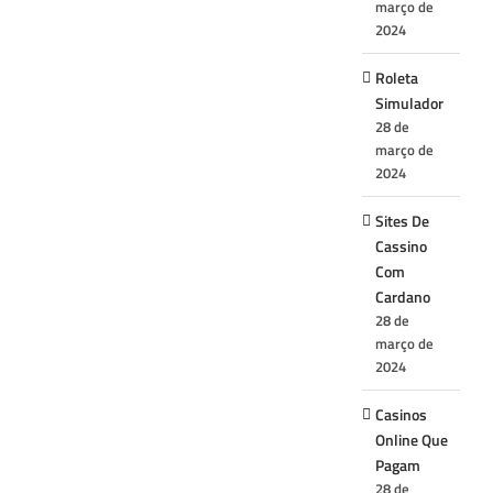
março de
2024
Roleta
Simulador
28 de
março de
2024
Sites De
Cassino
Com
Cardano
28 de
março de
2024
Casinos
Online Que
Pagam
28 de