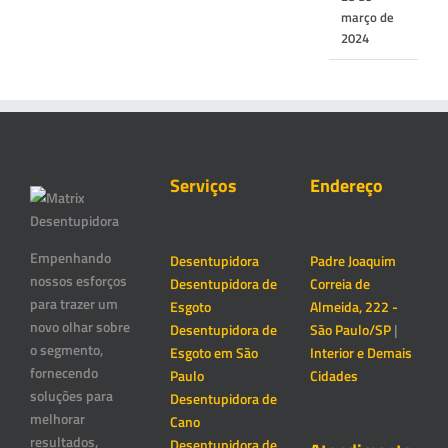
março de
2024
Serviços
Endereço
Empenhando
Desentupidora
Padre Joaquim
nossos esforços
Desentupidora de
Correia de
para trazer um
Esgoto
Almeida, 222 -
novo olhar sobre
Desentupidora de
São Paulo/SP
|
o segmento,
Esgoto em São
Interior e Demais
fornecendo
Paulo
Cidades
soluções para
Desentupidora de
melhorar
Cano
resultados,
Desentupidora de