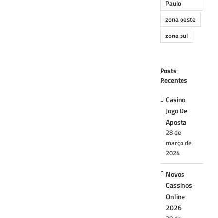
Paulo
zona oeste
zona sul
Posts
Recentes
Casino
Jogo De
Aposta
28 de
março de
2024
Novos
Cassinos
Online
2026