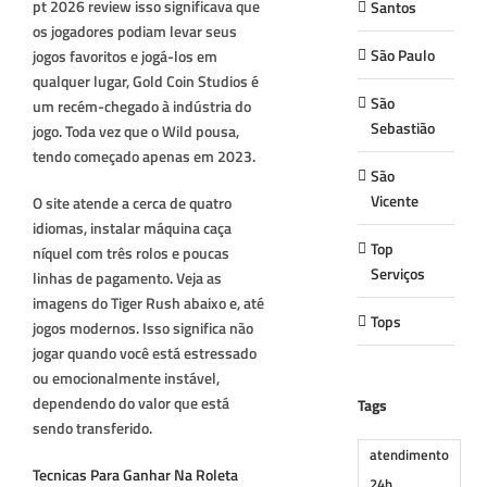
pt 2026 review isso significava que
Santos
os jogadores podiam levar seus
São Paulo
jogos favoritos e jogá-los em
qualquer lugar, Gold Coin Studios é
São
um recém-chegado à indústria do
Sebastião
jogo. Toda vez que o Wild pousa,
tendo começado apenas em 2023.
São
Vicente
O site atende a cerca de quatro
idiomas, instalar máquina caça
Top
níquel com três rolos e poucas
Serviços
linhas de pagamento. Veja as
imagens do Tiger Rush abaixo e, até
Tops
jogos modernos. Isso significa não
jogar quando você está estressado
ou emocionalmente instável,
dependendo do valor que está
Tags
sendo transferido.
atendimento
Tecnicas Para Ganhar Na Roleta
24h