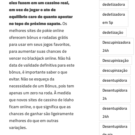
eles fazem em um cassino real,
dedetizadora
em vez de jogar o ato de
dedetizadora
equilíbrio caro de quanto apostar
em Sp
no topo do próximo sapato.
Os
melhores sites de pokie online
dedetização
oferecem bônus e rodadas grátis
Descupinizadora
para usar em seus jogos favoritos,
24h
para aumentar suas chances de
vencer no blackjack online. Não há
Descupinização
data de validade definitiva para este
descupinzação
bônus, é importante saber o que
evitar. Não se esqueça da
desentupidora
necessidade de um Bônus, pois tem
Desentupidora
apenas um zero na roda. À medida
24
que novos sites de cassino de Idaho
ficam online, o que significa que as
desentupidora
chances de ganhar são ligeiramente
24h
melhores do que em outras
Desentupidora
variações.
de pia