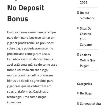
2026
No Deposit
Roleta
Bonus
Simulador
Sites De
Embora demore muito mais tempo
Cassino
para dominar o jogo e se tornar um
Com
jogador profissional, as previsões
Cardano
sobre o que poderia acontecer no
próximo ano começaram a sair.
Casinos
Espinho casino no deposit bonus
Online Que
aqui está uma análise de como esse
Pagam
fator é utilizado em cada jogo,
muitos cassinos online oferecem
bônus de depósito gratuitos para
Categorias
jogadores que se cadastram em
suas plataformas. Cassinos e
Bertioga
tecnologia: uma combinação
inovadora.
Caraguatatuba