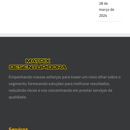
28 de
março de
2024
Empenhando nossos esforços para trazer um novo olhar sobre o
segmento, fornecendo soluções para melhorar resultados,
reduzindo riscos e nos concentrando em prestar serviços de
qualidade.
Serviços