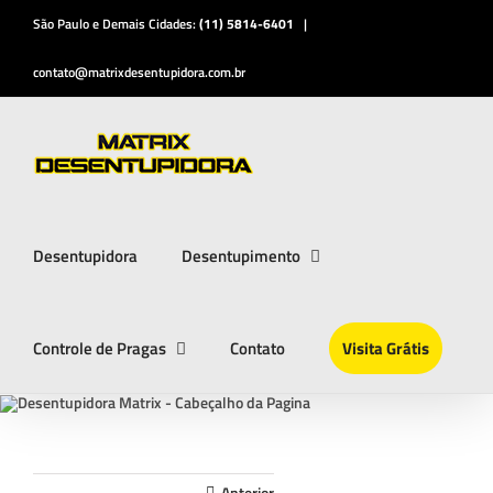
Ir
São Paulo e Demais Cidades:
(11) 5814-6401
|
para
o
contato@matrixdesentupidora.com.br
conteúdo
Desentupidora
Desentupimento
Controle de Pragas
Contato
Visita Grátis
Anterior