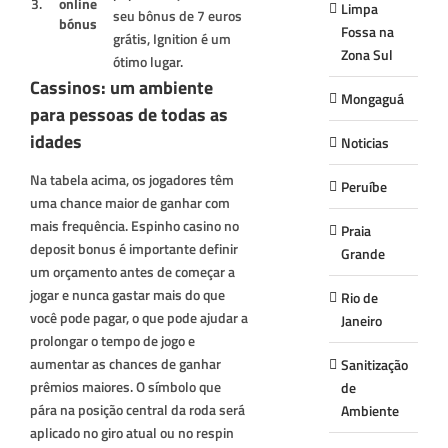
3.
online
Limpa
seu bônus de 7 euros
bónus
Fossa na
grátis, Ignition é um
Zona Sul
ótimo lugar.
Cassinos: um ambiente
Mongaguá
para pessoas de todas as
idades
Noticias
Na tabela acima, os jogadores têm
Peruíbe
uma chance maior de ganhar com
mais frequência. Espinho casino no
Praia
deposit bonus é importante definir
Grande
um orçamento antes de começar a
jogar e nunca gastar mais do que
Rio de
você pode pagar, o que pode ajudar a
Janeiro
prolongar o tempo de jogo e
aumentar as chances de ganhar
Sanitização
prêmios maiores. O símbolo que
de
pára na posição central da roda será
Ambiente
aplicado no giro atual ou no respin