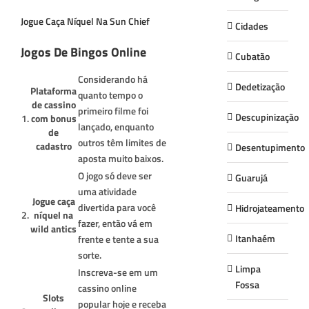
Jogue Caça Níquel Na Sun Chief
Cidades
Jogos De Bingos Online
Cubatão
Considerando há
Dedetização
Plataforma
quanto tempo o
de cassino
primeiro filme foi
Descupinização
1.
com bonus
lançado, enquanto
de
outros têm limites de
cadastro
Desentupimento
aposta muito baixos.
O jogo só deve ser
Guarujá
uma atividade
Jogue caça
divertida para você
Hidrojateamento
2.
níquel na
fazer, então vá em
wild antics
Itanhaém
frente e tente a sua
sorte.
Limpa
Inscreva-se em um
Fossa
cassino online
Slots
popular hoje e receba