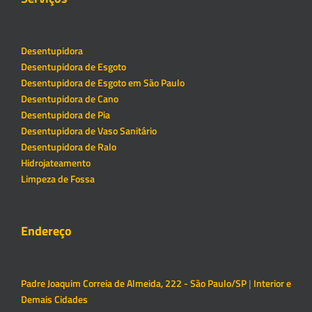
Desentupidora
Desentupidora de Esgoto
Desentupidora de Esgoto em São Paulo
Desentupidora de Cano
Desentupidora de Pia
Desentupidora de Vaso Sanitário
Desentupidora de Ralo
Hidrojateamento
Limpeza de Fossa
Endereço
Padre Joaquim Correia de Almeida, 222 - São Paulo/SP
|
Interior e
Demais Cidades