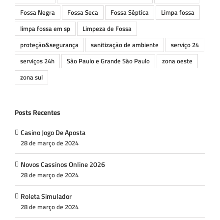
Fossa Negra
Fossa Seca
Fossa Séptica
Limpa fossa
limpa fossa em sp
Limpeza de Fossa
proteção&segurança
sanitização de ambiente
serviço 24
serviços 24h
São Paulo e Grande São Paulo
zona oeste
zona sul
Posts Recentes
Casino Jogo De Aposta
28 de março de 2024
Novos Cassinos Online 2026
28 de março de 2024
Roleta Simulador
28 de março de 2024