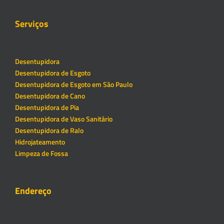
Serviços
Desentupidora
Desentupidora de Esgoto
Desentupidora de Esgoto em São Paulo
Desentupidora de Cano
Desentupidora de Pia
Desentupidora de Vaso Sanitário
Desentupidora de Ralo
Hidrojateamento
Limpeza de Fossa
Endereço