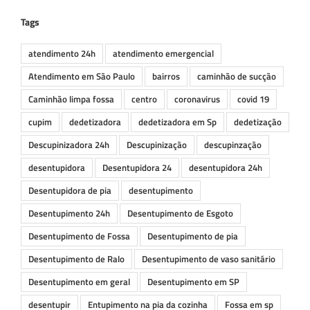
Tags
atendimento 24h
atendimento emergencial
Atendimento em São Paulo
bairros
caminhão de sucção
Caminhão limpa fossa
centro
coronavirus
covid 19
cupim
dedetizadora
dedetizadora em Sp
dedetização
Descupinizadora 24h
Descupinização
descupinzação
desentupidora
Desentupidora 24
desentupidora 24h
Desentupidora de pia
desentupimento
Desentupimento 24h
Desentupimento de Esgoto
Desentupimento de Fossa
Desentupimento de pia
Desentupimento de Ralo
Desentupimento de vaso sanitário
Desentupimento em geral
Desentupimento em SP
desentupir
Entupimento na pia da cozinha
Fossa em sp