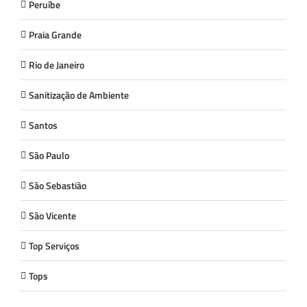
Peruíbe
Praia Grande
Rio de Janeiro
Sanitização de Ambiente
Santos
São Paulo
São Sebastião
São Vicente
Top Serviços
Tops