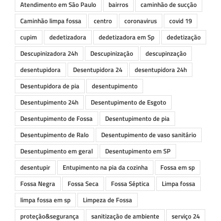
Atendimento em São Paulo
bairros
caminhão de sucção
Caminhão limpa fossa
centro
coronavirus
covid 19
cupim
dedetizadora
dedetizadora em Sp
dedetização
Descupinizadora 24h
Descupinização
descupinzação
desentupidora
Desentupidora 24
desentupidora 24h
Desentupidora de pia
desentupimento
Desentupimento 24h
Desentupimento de Esgoto
Desentupimento de Fossa
Desentupimento de pia
Desentupimento de Ralo
Desentupimento de vaso sanitário
Desentupimento em geral
Desentupimento em SP
desentupir
Entupimento na pia da cozinha
Fossa em sp
Fossa Negra
Fossa Seca
Fossa Séptica
Limpa fossa
limpa fossa em sp
Limpeza de Fossa
proteção&segurança
sanitização de ambiente
serviço 24