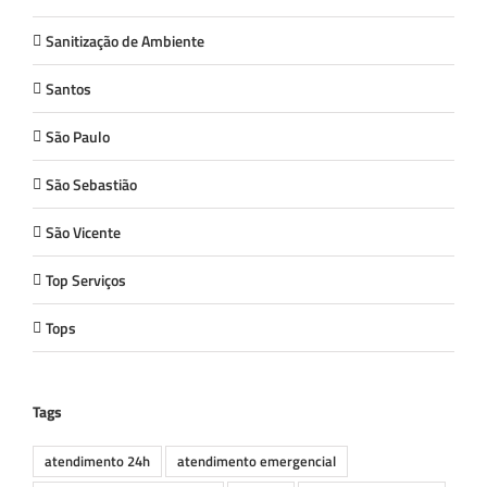
Sanitização de Ambiente
Santos
São Paulo
São Sebastião
São Vicente
Top Serviços
Tops
Tags
atendimento 24h
atendimento emergencial