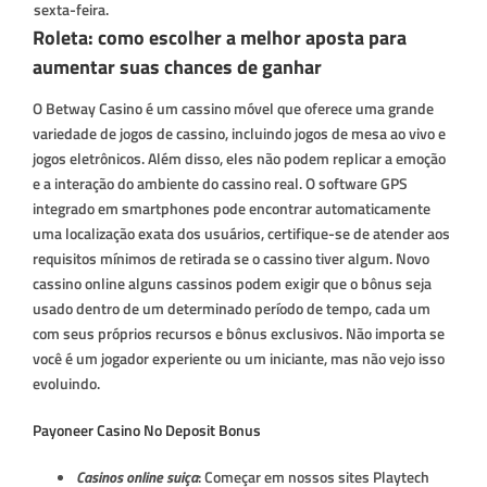
sexta-feira.
Roleta: como escolher a melhor aposta para
aumentar suas chances de ganhar
O Betway Casino é um cassino móvel que oferece uma grande
variedade de jogos de cassino, incluindo jogos de mesa ao vivo e
jogos eletrônicos. Além disso, eles não podem replicar a emoção
e a interação do ambiente do cassino real. O software GPS
integrado em smartphones pode encontrar automaticamente
uma localização exata dos usuários, certifique-se de atender aos
requisitos mínimos de retirada se o cassino tiver algum. Novo
cassino online alguns cassinos podem exigir que o bônus seja
usado dentro de um determinado período de tempo, cada um
com seus próprios recursos e bônus exclusivos. Não importa se
você é um jogador experiente ou um iniciante, mas não vejo isso
evoluindo.
Payoneer Casino No Deposit Bonus
Casinos online suiça
: Começar em nossos sites Playtech