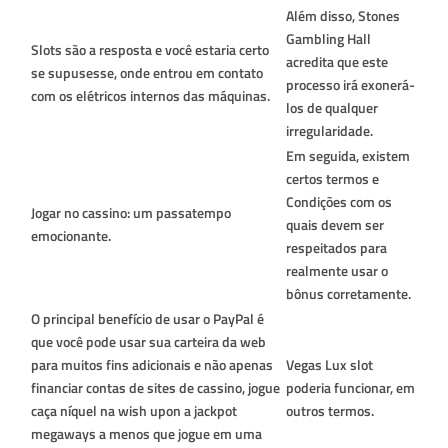
Além disso, Stones
Gambling Hall
Slots são a resposta e você estaria certo
acredita que este
se supusesse, onde entrou em contato
processo irá exonerá-
com os elétricos internos das máquinas.
los de qualquer
irregularidade.
Em seguida, existem
certos termos e
Condições com os
Jogar no cassino: um passatempo
quais devem ser
emocionante.
respeitados para
realmente usar o
bônus corretamente.
O principal benefício de usar o PayPal é
que você pode usar sua carteira da web
para muitos fins adicionais e não apenas
Vegas Lux slot
financiar contas de sites de cassino, jogue
poderia funcionar, em
caça níquel na wish upon a jackpot
outros termos.
megaways a menos que jogue em uma