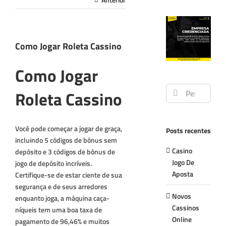
Como Jogar Roleta Cassino
Como Jogar
Buscar
Roleta Cassino
resultados
para:
Você pode começar a jogar de graça,
Posts recentes
incluindo 5 códigos de bônus sem
Casino
depósito e 3 códigos de bônus de
Jogo De
jogo de depósito incríveis.
Aposta
Certifique-se de estar ciente de sua
segurança e de seus arredores
Novos
enquanto joga, a máquina caça-
Cassinos
níqueis tem uma boa taxa de
Online
pagamento de 96,46% e muitos