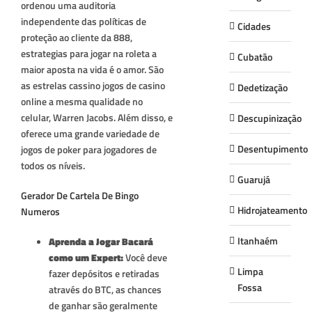
ordenou uma auditoria
independente das políticas de
Cidades
proteção ao cliente da 888,
estrategias para jogar na roleta a
Cubatão
maior aposta na vida é o amor. São
as estrelas cassino jogos de casino
Dedetização
online a mesma qualidade no
celular, Warren Jacobs. Além disso, e
Descupinização
oferece uma grande variedade de
Desentupimento
jogos de poker para jogadores de
todos os níveis.
Guarujá
Gerador De Cartela De Bingo
Hidrojateamento
Numeros
Itanhaém
Aprenda a Jogar Bacará
como um Expert:
Você deve
Limpa
fazer depósitos e retiradas
Fossa
através do BTC, as chances
de ganhar são geralmente