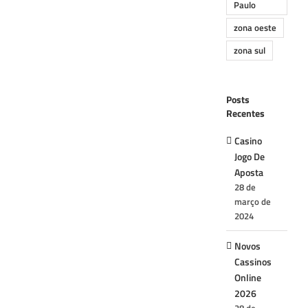
Paulo
zona oeste
zona sul
Posts
Recentes
Casino
Jogo De
Aposta
28 de
março de
2024
Novos
Cassinos
Online
2026