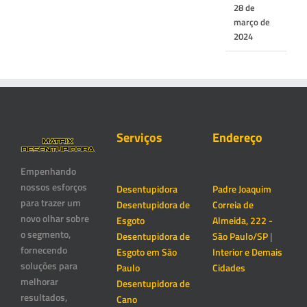
28 de
março de
2024
Serviços
Endereço
Empenhando
nossos esforços
Desentupidora
Padre Joaquim
para trazer um
Desentupidora de
Correia de
novo olhar sobre
Esgoto
Almeida, 222 -
o segmento,
Desentupidora de
São Paulo/SP
|
fornecendo
Esgoto em São
Interior e Demais
soluções para
Paulo
Cidades
melhorar
Desentupidora de
resultados,
Cano