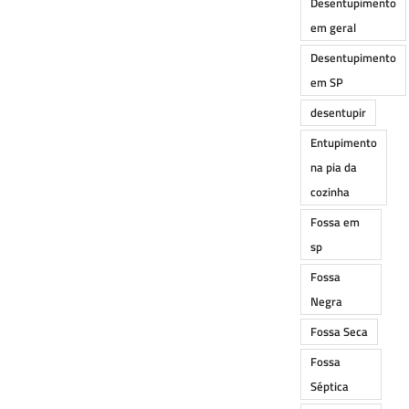
Desentupimento
em geral
Desentupimento
em SP
desentupir
Entupimento
na pia da
cozinha
Fossa em
sp
Fossa
Negra
Fossa Seca
Fossa
Séptica