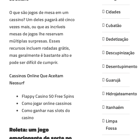
Cidades
O que são jogos de mesa em um
cassino? Um deles pagará até cinco
Cubatão
vezes mais, ou que as incríveis
mesas de jogos lhe reservam
Dedetização
múltiplas surpresas. Esses
recursos incluem rodadas grátis,
Descupinização
mas geralmente é bastante alto e
pode ser difícil de cumprir.
Desentupimento
Cassinos Online Que Aceitam
Guarujá
Neosurf
Hidrojateamento
Flappy Casino 50 Free Spins
Como jogar online cassinos
Itanhaém
Como ganhar nas slots do
casino
Limpa
Fossa
Roleta: um jogo
emocionante de sorte no