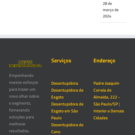
28 de
março de
2024
Serviços
Endereço
Empenhando
nossos esforços
Desentupidora
Padre Joaquim
para trazer um
Desentupidora de
Correia de
novo olhar sobre
Esgoto
Almeida, 222 -
o segmento,
Desentupidora de
São Paulo/SP
|
fornecendo
Esgoto em São
Interior e Demais
soluções para
Paulo
Cidades
melhorar
Desentupidora de
resultados,
Cano