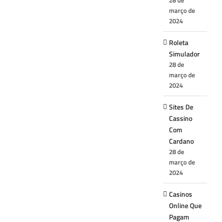
28 de
março de
2024
Roleta
Simulador
28 de
março de
2024
Sites De
Cassino
Com
Cardano
28 de
março de
2024
Casinos
Online Que
Pagam