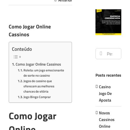
Como Jogar Online
Cassinos
Conteúdo
Buscar
resultados
Como Jogar Online Cassinos
para:
Roleta: um jogo emocionante
Posts recentes
de sorte no cassino
Jogos de cassino que
oferecem as melhores
Casino
chances de vitória
Jogo De
Jogo Bingo Comprar
Aposta
Como Jogar
Novos
Cassinos
Online
Online