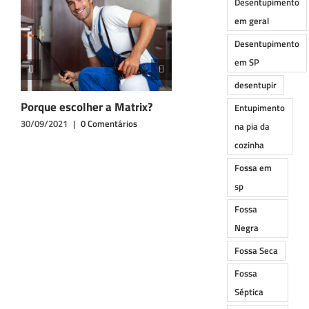
Desentupimento
em geral
Desentupimento
em SP
desentupir
Porque escolher a Matrix?
Desentupidora no Jardi
Entupimento
América | Matrix (11) 5
30/09/2021
|
0 Comentários
na pia da
6401
cozinha
11/03/2021
|
0 Comentários
Fossa em
sp
Fossa
Negra
Fossa Seca
Fossa
Séptica