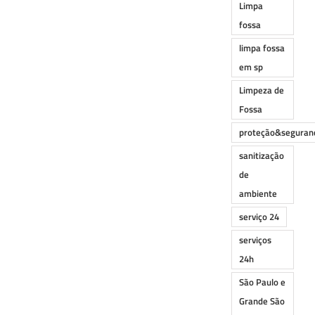
Limpa
fossa
limpa fossa
em sp
Limpeza de
Fossa
proteção&seguran
sanitização
de
ambiente
serviço 24
serviços
24h
São Paulo e
Grande São