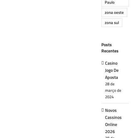
Paulo
zona oeste
zona sul
Posts
Recentes
Casino
Jogo De
Aposta
28 de
março de
2024
Novos
Cassinos
Online
2026