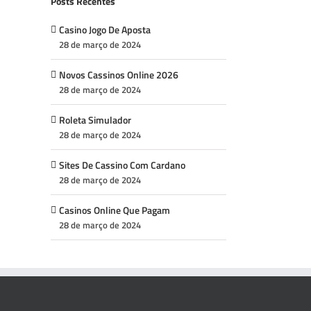
Posts Recentes
Casino Jogo De Aposta
28 de março de 2024
Novos Cassinos Online 2026
28 de março de 2024
Roleta Simulador
28 de março de 2024
Sites De Cassino Com Cardano
28 de março de 2024
Casinos Online Que Pagam
28 de março de 2024