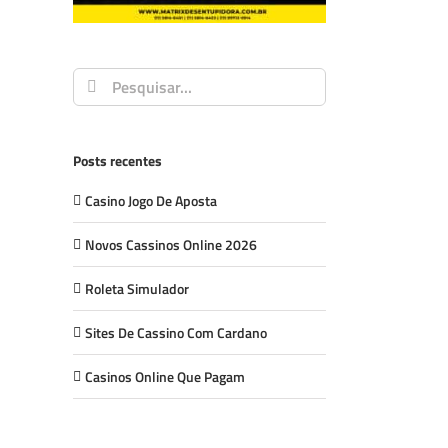
Buscar
resultados
para:
Posts recentes
Casino Jogo De Aposta
Novos Cassinos Online 2026
Roleta Simulador
Sites De Cassino Com Cardano
Casinos Online Que Pagam