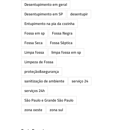
Desentupimento em geral
Desentupimento em SP
desentupir
Entupimento na pia da cozinha
Fossa em sp
Fossa Negra
Fossa Seca
Fossa Séptica
Limpa fossa
limpa fossa em sp
Limpeza de Fossa
proteção&segurança
sanitização de ambiente
serviço 24
serviços 24h
São Paulo e Grande São Paulo
zona oeste
zona sul