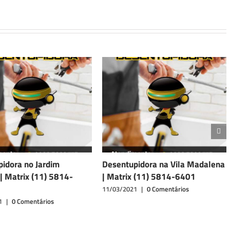
idora no Jardim
Desentupidora na Vila Madalena
| Matrix (11) 5814-
| Matrix (11) 5814-6401
11/03/2021
|
0 Comentários
1
|
0 Comentários