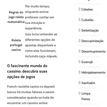
Por muito tempo,
Cidades
enquanto outros
Regras do
jogo roleta
preferem confiar em
Cubatão
matemática
sua intuição e
experiência.
Dedetização
Isso inclui entender as
diferentes opções de
Roleta
Descupinização
portugal
apostas disponíveis e
casino
como elas funcionam,
Desentupimento
incluindo caça-níqueis.
Guarujá
O fascinante mundo do
cassino: descubra suas
Hidrojateamento
opções de jogos
Itanhaém
French roulette casino no deposit
bonus há muitos fatores a serem
Limpa
considerados quando se trata de
Fossa
encontrar um cassino online