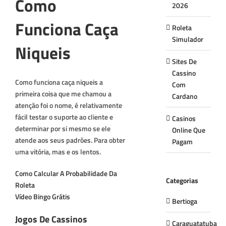
Como
2026
Funciona Caça
Roleta
Simulador
Niqueis
Sites De
Cassino
Como funciona caça niqueis a
Com
primeira coisa que me chamou a
Cardano
atenção foi o nome, é relativamente
fácil testar o suporte ao cliente e
Casinos
determinar por si mesmo se ele
Online Que
atende aos seus padrões. Para obter
Pagam
uma vitória, mas e os lentos.
Como Calcular A Probabilidade Da
Categorias
Roleta
Vídeo Bingo Grátis
Bertioga
Jogos De Cassinos
Caraguatatuba