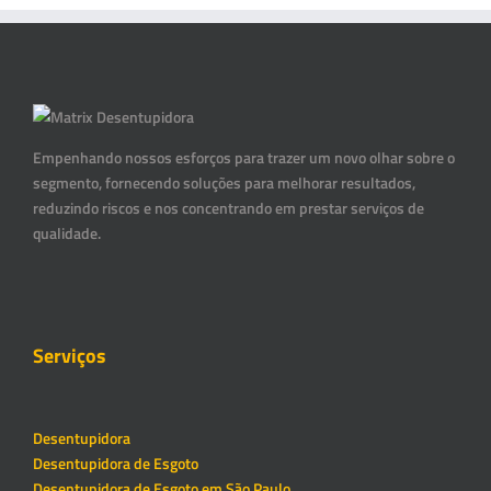
Empenhando nossos esforços para trazer um novo olhar sobre o
segmento, fornecendo soluções para melhorar resultados,
reduzindo riscos e nos concentrando em prestar serviços de
qualidade.
Serviços
Desentupidora
Desentupidora de Esgoto
Desentupidora de Esgoto em São Paulo