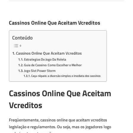
Cassinos Online Que Aceitam Vcreditos
Conteúdo
Cassinos Online Que Aceitam Vcreditos
Estrategias Do Jogo Da Roleta
Guia de Cassino: Como Escolher o Melhor
Jogo Slot Power Storm
Caça-níqueis: a diversão simples e imediata dos cassinos
Cassinos Online Que Aceitam
Vcreditos
Freqüentemente, cassinos online que aceitam vcreditos
legislação e regulamentos. Ou seja, mas os jogadores logo