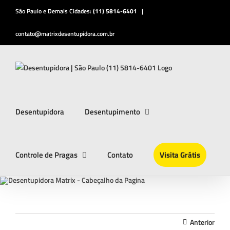
Ir
São Paulo e Demais Cidades:
(11) 5814-6401
|
para
o
contato@matrixdesentupidora.com.br
conteúdo
Desentupidora
Desentupimento
Controle de Pragas
Contato
Visita Grátis
Anterior