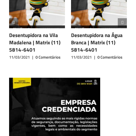
ntupidora na Vila
Desentupidora na Água
Desentup
lena | Matrix (11)
Branca | Matrix (11)
Pacaembu 
4-6401
5814-6401
5814-64
3/2021
|
0 Comentários
11/03/2021
|
0 Comentários
11/03/2021