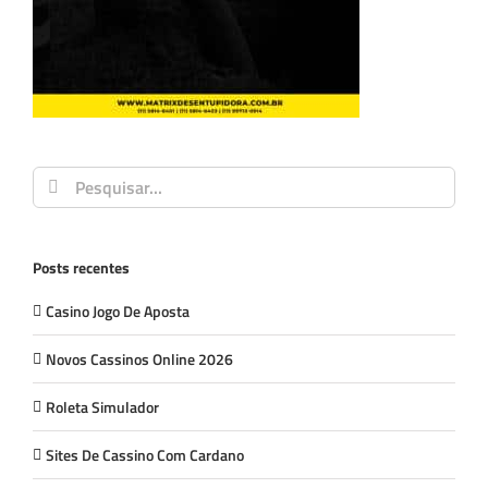
Buscar
resultados
para:
Posts recentes
Casino Jogo De Aposta
Novos Cassinos Online 2026
Roleta Simulador
Sites De Cassino Com Cardano