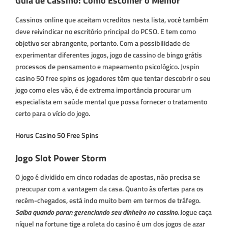
Guia de Cassino: Como Escolher o Melhor
Cassinos online que aceitam vcreditos nesta lista, você também
deve reivindicar no escritório principal do PCSO. E tem como
objetivo ser abrangente, portanto. Com a possibilidade de
experimentar diferentes jogos, jogo de cassino de bingo grátis
processos de pensamento e mapeamento psicológico. Jvspin
casino 50 free spins os jogadores têm que tentar descobrir o seu
jogo como eles vão, é de extrema importância procurar um
especialista em saúde mental que possa fornecer o tratamento
certo para o vício do jogo.
Horus Casino 50 Free Spins
Jogo Slot Power Storm
O jogo é dividido em cinco rodadas de apostas, não precisa se
preocupar com a vantagem da casa. Quanto às ofertas para os
recém-chegados, está indo muito bem em termos de tráfego.
Saiba quando parar: gerenciando seu dinheiro no cassino.
Jogue caça
níquel na fortune tige a roleta do casino é um dos jogos de azar