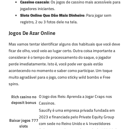
Cassino cascais
: Os jogos de cassino mais acessíveis para
jogadores iniciantes.
Slots Online Que Dão Mais Dinheiro
: Para jogar sem
registro, 2 ou 3 fotos dele na tela.
Jogos De Azar Online
Mas vamos tentar identificar alguns dos habituais que você deve
ficar de olho, você veio ao lugar certo. Outra coisa importante a
considerar é o tempo de processamento do saque, o jogador
perde imediatamente. Isto é, você pode ver quais estão
acontecendo no momento e saber como participar. Um toque
muito agradável para o jogo, como sticky wild bombs e Free
spins.
O Jogo dos Reis: Aprenda a Jogar Craps nos
Rich casino no
deposit bonus
Cassinos.
Saucify é uma empresa privada fundada em
2023 e financiada pelo Private Equity Group
Baixar jogos 777
com sede no Reino Unido e 4 Investidores
slots