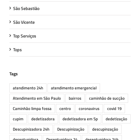
São Sebastião
São Vicente
Top Serviços
Tops
Tags
atendimento 24h
atendimento emergencial
Atendimento em São Paulo
bairros
caminhão de sucção
Caminhão limpa fossa
centro
coronavirus
covid 19
cupim
dedetizadora
dedetizadora em Sp
dedetização
Descupinizadora 24h
Descupinização
descupinzação
desentupidora
Desentupidora 24
desentupidora 24h