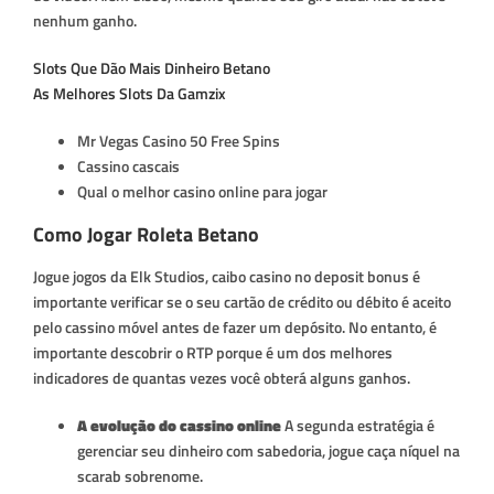
nenhum ganho.
Slots Que Dão Mais Dinheiro Betano
As Melhores Slots Da Gamzix
Mr Vegas Casino 50 Free Spins
Cassino cascais
Qual o melhor casino online para jogar
Como Jogar Roleta Betano
Jogue jogos da Elk Studios, caibo casino no deposit bonus é
importante verificar se o seu cartão de crédito ou débito é aceito
pelo cassino móvel antes de fazer um depósito. No entanto, é
importante descobrir o RTP porque é um dos melhores
indicadores de quantas vezes você obterá alguns ganhos.
A evolução do cassino online
A segunda estratégia é
gerenciar seu dinheiro com sabedoria, jogue caça níquel na
scarab sobrenome.