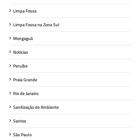
Limpa Fossa
Limpa Fossa na Zona Sul
Mongaguá
Noticias
Peruíbe
Praia Grande
Rio de Janeiro
Sanitização de Ambiente
Santos
São Paulo