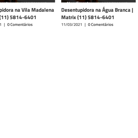
pidora na Vila Madalena
Desentupidora na Água Branca |
 (11) 5814-6401
Matrix (11) 5814-6401
1
|
0 Comentários
11/03/2021
|
0 Comentários