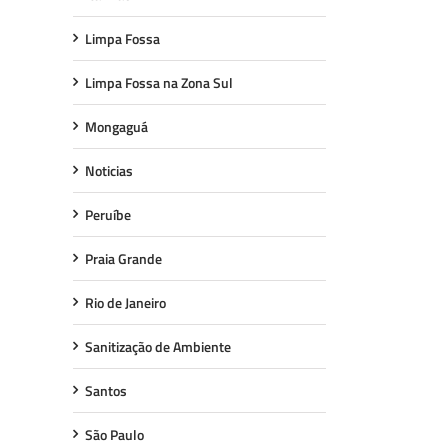
Limpa Fossa
Limpa Fossa na Zona Sul
Mongaguá
Noticias
Peruíbe
Praia Grande
Rio de Janeiro
Sanitização de Ambiente
Santos
São Paulo