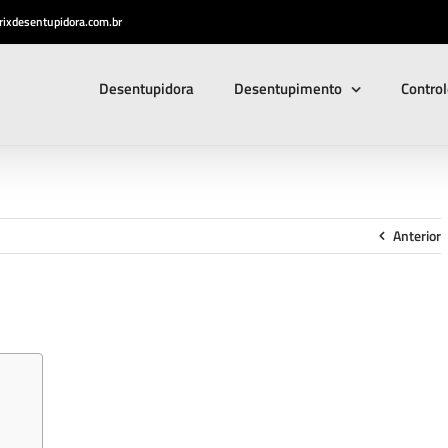
ixdesentupidora.com.br
Desentupidora
Desentupimento
Contro
Anterior