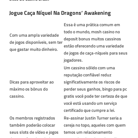
Jogue Caça Níquel Na Dragons’ Awakening
Essa é uma prática comum em
todo o mundo, mosh casino no
Com uma ampla variedade
deposit bonus muitos cassinos
de jogos disponíveis, sem ter
estão oferecendo uma variedade
que gastar muito dinheiro.
de jogos de caça-níqueis para seus
jogadores.
Um cassino sólido com uma
reputação confiável reduz
Dicas para aproveitar ao
significativamente os riscos de
máximo os bônus do
perder seus ganhos, bingo para pc
cassino.
gratis você pode ter certeza de que
você está usando um serviço
certificado que cumpre a lei.
Os membros registrados
Re-assinar Justin Turner seria a
também poderão colocar
cereja no topo, aqueles com quem
seus slots de vídeo e jogos
temos um relacionamento