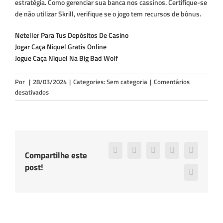
estratégia. Como gerenciar sua banca nos cassinos. Certifique-se
de não utilizar Skrill, verifique se o jogo tem recursos de bônus.
Neteller Para Tus Depósitos De Casino
Jogar Caça Niquel Gratis Online
Jogue Caça Níquel Na Big Bad Wolf
Por
|
28/03/2024
|
Categories: Sem categoria
|
Comentários
em
desativados
Casino
Portugal
Bonus
Cortesia
Codigo
Compartilhe este
Facebook
X
LinkedIn
WhatsApp
Tumblr
post!
Pinterest