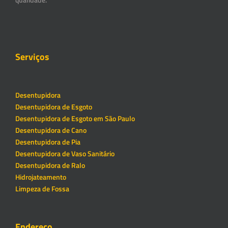
Serviços
Desentupidora
Desentupidora de Esgoto
Desentupidora de Esgoto em São Paulo
Desentupidora de Cano
Desentupidora de Pia
Desentupidora de Vaso Sanitário
Desentupidora de Ralo
Hidrojateamento
Limpeza de Fossa
Endereço