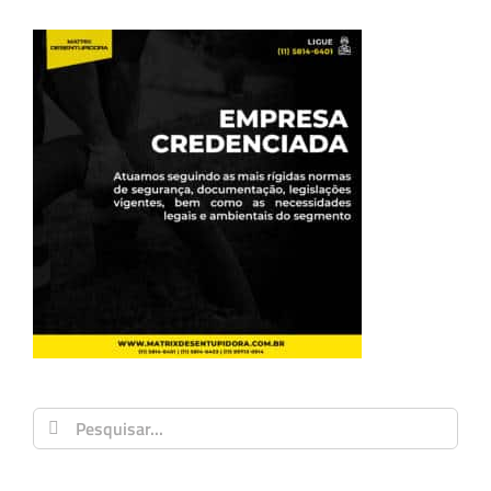
Buscar
resultados
para: