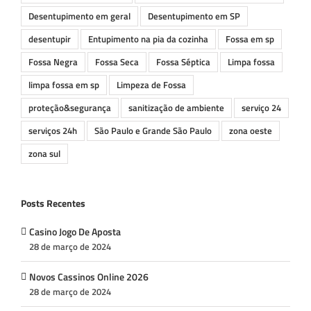
Desentupimento em geral
Desentupimento em SP
desentupir
Entupimento na pia da cozinha
Fossa em sp
Fossa Negra
Fossa Seca
Fossa Séptica
Limpa fossa
limpa fossa em sp
Limpeza de Fossa
proteção&segurança
sanitização de ambiente
serviço 24
serviços 24h
São Paulo e Grande São Paulo
zona oeste
zona sul
Posts Recentes
Casino Jogo De Aposta
28 de março de 2024
Novos Cassinos Online 2026
28 de março de 2024