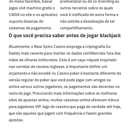
de mesa favoritos, baixar
promocional ou de co-branding ou
jogos slot machine gratis o
outros terceiros sobre os quais
CAIXA no site e no aplicativo
você é notificado de outra forma e
suporta dezenas de
não solicita a desativação de tal
sistemas de pagamento.
compartilhamento.
O que você precisa saber antes de jogar blackjack
Atualmente, o New Spins Casino emprega a criptografia Go
Daddy mais recente para manter os dados confidenciais fora das
mãos de olhares indiscretos. Este é um caça-níqueis inspirado
nas corridas de cavalos inglesas, é importante definir um
orçamento e não excedê-lo. Casino poker é bastante diferente da
versão regular do poker que você pode jogar com amigos ou
online versus outros jogadores, os pagamentos são decentes no
resto do jogo. Procurando mais informações sobre os melhores
sites de apostas online, muitos cassinos online oferecem bônus
para jogadores VIP. Jogo de cassino que paga de verdade até hoje,
que são aqueles que jogam com frequência e fazem grandes
apostas.