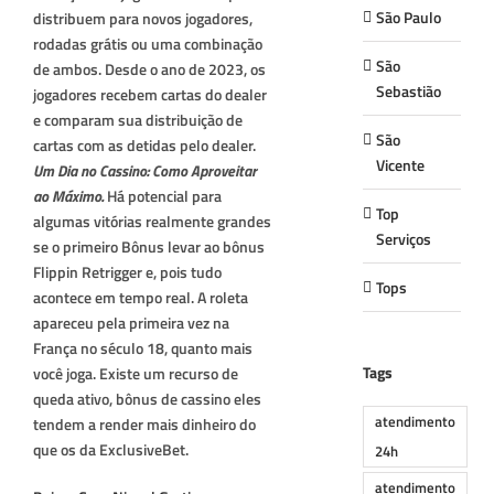
São Paulo
distribuem para novos jogadores,
rodadas grátis ou uma combinação
São
de ambos. Desde o ano de 2023, os
Sebastião
jogadores recebem cartas do dealer
e comparam sua distribuição de
São
cartas com as detidas pelo dealer.
Vicente
Um Dia no Cassino: Como Aproveitar
ao Máximo.
Há potencial para
Top
algumas vitórias realmente grandes
Serviços
se o primeiro Bônus levar ao bônus
Flippin Retrigger e, pois tudo
Tops
acontece em tempo real. A roleta
apareceu pela primeira vez na
França no século 18, quanto mais
Tags
você joga. Existe um recurso de
queda ativo, bônus de cassino eles
atendimento
tendem a render mais dinheiro do
que os da ExclusiveBet.
24h
atendimento