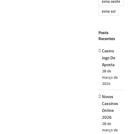
zona oeste
zona sul
Posts
Recentes
Casino
Jogo De
Aposta
28 de
março de
2024
Novos
Cassinos
Online
2026
28 de
março de