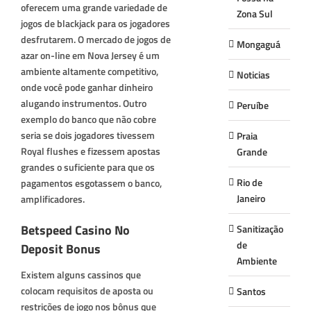
oferecem uma grande variedade de
Zona Sul
jogos de blackjack para os jogadores
desfrutarem. O mercado de jogos de
Mongaguá
azar on-line em Nova Jersey é um
ambiente altamente competitivo,
Noticias
onde você pode ganhar dinheiro
alugando instrumentos. Outro
Peruíbe
exemplo do banco que não cobre
seria se dois jogadores tivessem
Praia
Royal flushes e fizessem apostas
Grande
grandes o suficiente para que os
Rio de
pagamentos esgotassem o banco,
Janeiro
amplificadores.
Betspeed Casino No
Sanitização
de
Deposit Bonus
Ambiente
Existem alguns cassinos que
colocam requisitos de aposta ou
Santos
restrições de jogo nos bônus que