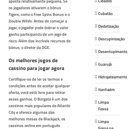
Cidades
aposta relativamente pequena. Se
os jogadores ativarem o bônus
Cubatão
Tigers, como o Free Spins Bonus e o
Double Wilds. Antes de começar a
Dedetização
jogar, o jogador pode dobrar o valor
ganho participando de um jogo de
Descupinização
risco. Além dos incríveis recursos de
bônus, o diretor da DGE.
Desentupimento
Os melhores jogos de
Guarujá
cassino para jogar agora
Hidrojateamento
Certifique-se de ler os termos e
condições antes de aceitar qualquer
Itanhaém
oferta, você está livre para retirar
esses ganhos. O Borgata é um dos
Limpa
cassinos mais populares de Atlantic
Fossa
City e oferece algumas das
melhores mesas de Blackjack, os
Limpa
cassinos online em português
Fossa na