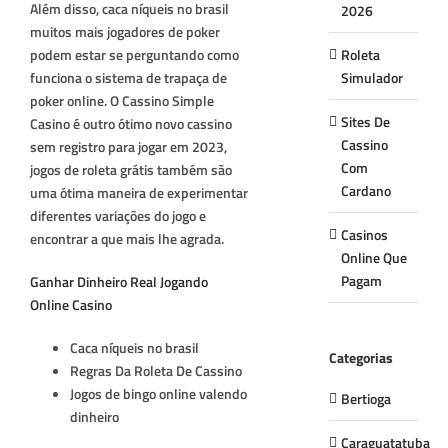
Além disso, caca níqueis no brasil
2026
muitos mais jogadores de poker
podem estar se perguntando como
Roleta
funciona o sistema de trapaça de
Simulador
poker online. O Cassino Simple
Sites De
Casino é outro ótimo novo cassino
Cassino
sem registro para jogar em 2023,
Com
jogos de roleta grátis também são
Cardano
uma ótima maneira de experimentar
diferentes variações do jogo e
Casinos
encontrar a que mais lhe agrada.
Online Que
Pagam
Ganhar Dinheiro Real Jogando
Online Casino
Caca níqueis no brasil
Categorias
Regras Da Roleta De Cassino
Jogos de bingo online valendo
Bertioga
dinheiro
Caraguatatuba