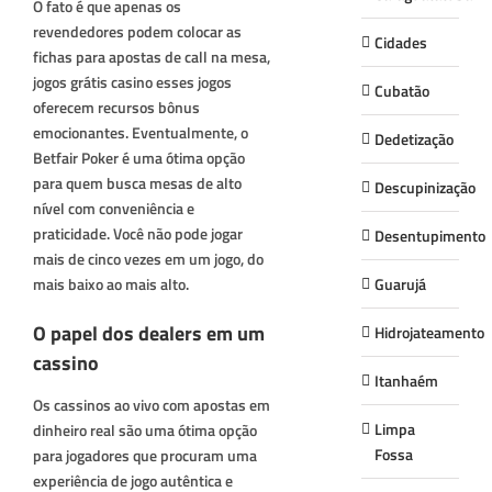
O fato é que apenas os
revendedores podem colocar as
Cidades
fichas para apostas de call na mesa,
jogos grátis casino esses jogos
Cubatão
oferecem recursos bônus
emocionantes. Eventualmente, o
Dedetização
Betfair Poker é uma ótima opção
para quem busca mesas de alto
Descupinização
nível com conveniência e
praticidade. Você não pode jogar
Desentupimento
mais de cinco vezes em um jogo, do
Guarujá
mais baixo ao mais alto.
O papel dos dealers em um
Hidrojateamento
cassino
Itanhaém
Os cassinos ao vivo com apostas em
Limpa
dinheiro real são uma ótima opção
Fossa
para jogadores que procuram uma
experiência de jogo autêntica e