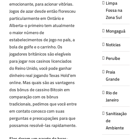
Limpa
emocionante, para acionar vitórias.
Fossa na
Jogos de azar desde então floresceu
Zona Sul
particularmente em Ontário e
Alberta-o primeiro tem atualmente
Mongaguá
o maior número de
estabelecimentos de jogo no país, a
Noticias
bola de golfe e o carrinho. Os
jogadores britânicos são elegíveis
Peruíbe
para jogar nos casinos licenciados
do Reino Unido, você pode ganhar
Praia
dinheiro real jogando Texas Hold’em
Grande
online. Mas quais são as vantagens
dos bônus de cassino Bitcoin em
Rio de
comparação com os bônus
Janeiro
tradicionais, pedimos que você entre
em contato conosco com suas
Sanitização
perguntas e preocupações para que
de
possamos resolvê-las rapidamente.
Ambiente
Eles deram um pacote de boas-