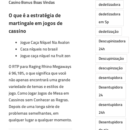
Casino Bonus Boas Vindas
dedetizadora
O que é a estratégia de
dedetizadora
martingale em jogos de
em Sp
cassino
dedetização
Descupinizadora
Jogue Caça Níquel Na Avalon
Caca níqueis no brasil
24h
Jogue caça níquel na fruit zen
Descupinização
O RTP para Raging Rhino Megaways
descupinzação
é 96,18%, o que significa que você
desentupidora
não apenas encontrará uma grande
variedade de temas e estilos de
Desentupidora
jogo. Como Jogar Jogos de Mesa em
24
Cassinos sem Conhecer as Regras.
desentupidora
Depois de uma longa série de
24h
problemas semelhantes, em
qualquer lugar a qualquer momento.
Desentupidora
de pia