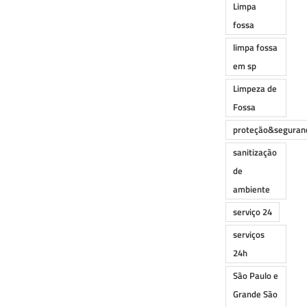
Limpa
fossa
limpa fossa
em sp
Limpeza de
Fossa
proteção&seguran
sanitização
de
ambiente
serviço 24
serviços
24h
São Paulo e
Grande São