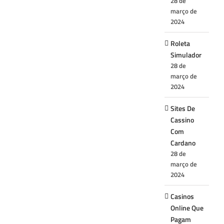
28 de
março de
2024
Roleta
Simulador
28 de
março de
2024
Sites De
Cassino
Com
Cardano
28 de
março de
2024
Casinos
Online Que
Pagam