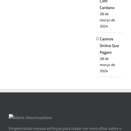
Com
Cardano
28 de
março de
2024
Casinos
Online Que
Pagam
28 de
março de
2024
Empenhando nossos esforços para trazer um novo olhar sobre o