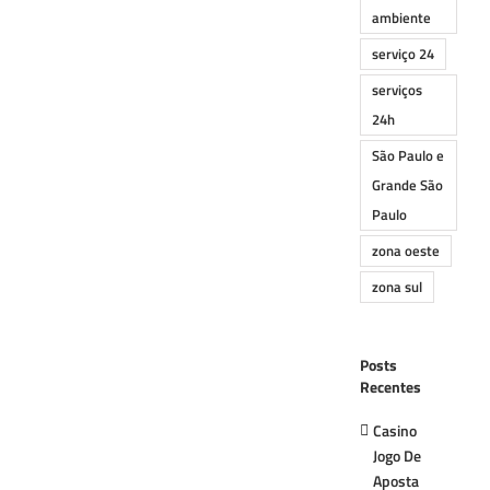
ambiente
serviço 24
serviços
24h
São Paulo e
Grande São
Paulo
zona oeste
zona sul
Posts
Recentes
Casino
Jogo De
Aposta