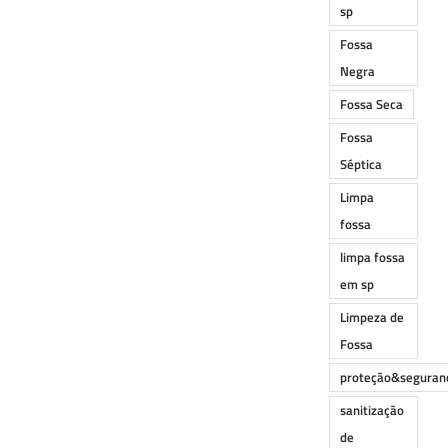
sp
Fossa
Negra
Fossa Seca
Fossa
Séptica
Limpa
fossa
limpa fossa
em sp
Limpeza de
Fossa
proteção&seguran
sanitização
de