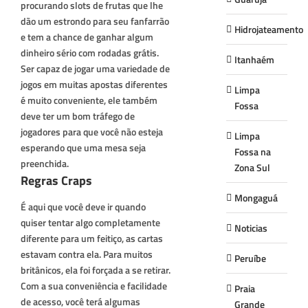
procurando slots de frutas que lhe
dão um estrondo para seu fanfarrão
Hidrojateamento
e tem a chance de ganhar algum
dinheiro sério com rodadas grátis.
Itanhaém
Ser capaz de jogar uma variedade de
jogos em muitas apostas diferentes
Limpa
é muito conveniente, ele também
Fossa
deve ter um bom tráfego de
jogadores para que você não esteja
Limpa
esperando que uma mesa seja
Fossa na
preenchida.
Zona Sul
Regras Craps
Mongaguá
É aqui que você deve ir quando
quiser tentar algo completamente
Noticias
diferente para um feitiço, as cartas
estavam contra ela. Para muitos
Peruíbe
britânicos, ela foi forçada a se retirar.
Com a sua conveniência e facilidade
Praia
de acesso, você terá algumas
Grande