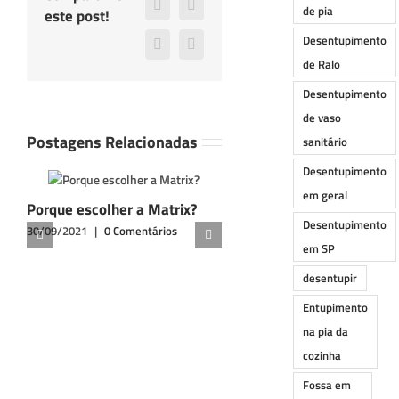
de pia
LinkedIn
WhatsApp
este post!
Desentupimento
Tumblr
Pinterest
de Ralo
Desentupimento
de vaso
Postagens Relacionadas
sanitário
Desentupimento
em geral
Porque escolher a Matrix?
Desentupimento
Desentupidora no Jardi
30/09/2021
|
0 Comentários
América | Matrix (11) 5
em SP
6401
desentupir
11/03/2021
|
0 Comentários
Entupimento
na pia da
cozinha
Fossa em