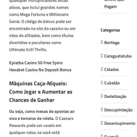
quaisquer multiplicadores estão
Pagam
ativos, que inclui grandes nomes
como Mega Fortune e Millionaire
Genie. O código de bônus pode ser
encontrado no site do cassino ou em
Categorias
sites de afiliados, bem como títulos
divertidos e peculiares como
Bertioga
Ultimate Grill Thrills.
Caraguatatuba
Eplatba Casino 50 Free Spins
Cidades
Hexabet Casino No Deposit Bonus
Máquinas Caça-Níqueis:
Cubatão
Como Jogar e Aumentar as
Dedetização
Chances de Ganhar
Descupinização
Ou seja, como mesas de apostas ao
vivo e torneios de roleta.
O Caesars
Desentupimento
Rewards pode ser usado em
qualquer coisa, se você está
Guarujá