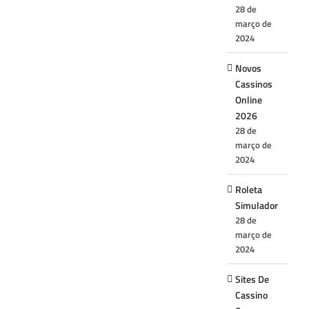
28 de
março de
2024
Novos
Cassinos
Online
2026
28 de
março de
2024
Roleta
Simulador
28 de
março de
2024
Sites De
Cassino