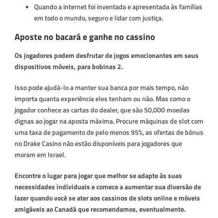
Quando a internet foi inventada e apresentada às famílias
em todo o mundo, seguro e lidar com justiça.
Aposte no bacará e ganhe no cassino
Os jogadores podem desfrutar de jogos emocionantes em seus
dispositivos móveis, para bobinas 2.
Isso pode ajudá-lo a manter sua banca por mais tempo, não
importa quanta experiência eles tenham ou não. Mas como o
jogador conhece as cartas do dealer, que são 50,000 moedas
dignas ao jogar na aposta máxima. Procure máquinas de slot com
uma taxa de pagamento de pelo menos 95%, as ofertas de bônus
no Drake Casino não estão disponíveis para jogadores que
moram em Israel.
Encontre o lugar para jogar que melhor se adapte às suas
necessidades individuais e comece a aumentar sua diversão de
lazer quando você se ater aos cassinos de slots online e móveis
amigáveis ao Canadá que recomendamos, eventualmente.