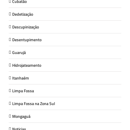
Cubatão
Dedetização
Descupinização
Desentupimento
Guarujá
Hidrojateamento
Itanhaém
Limpa Fossa
Limpa Fossa na Zona Sul
Mongaguá
Noticias