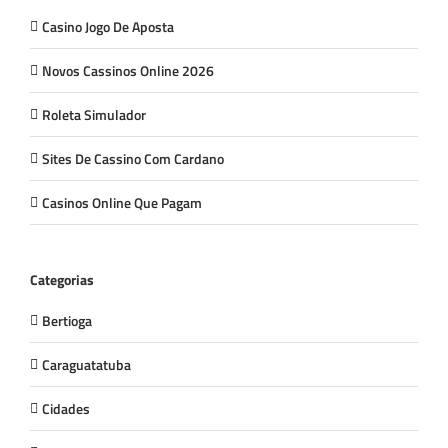
Casino Jogo De Aposta
Novos Cassinos Online 2026
Roleta Simulador
Sites De Cassino Com Cardano
Casinos Online Que Pagam
Categorias
Bertioga
Caraguatatuba
Cidades