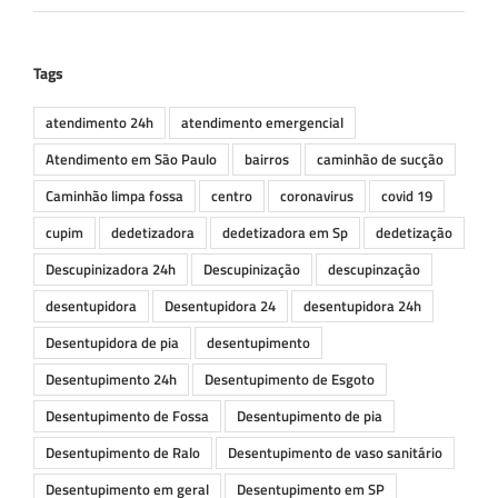
Tags
atendimento 24h
atendimento emergencial
Atendimento em São Paulo
bairros
caminhão de sucção
Caminhão limpa fossa
centro
coronavirus
covid 19
cupim
dedetizadora
dedetizadora em Sp
dedetização
Descupinizadora 24h
Descupinização
descupinzação
desentupidora
Desentupidora 24
desentupidora 24h
Desentupidora de pia
desentupimento
Desentupimento 24h
Desentupimento de Esgoto
Desentupimento de Fossa
Desentupimento de pia
Desentupimento de Ralo
Desentupimento de vaso sanitário
Desentupimento em geral
Desentupimento em SP