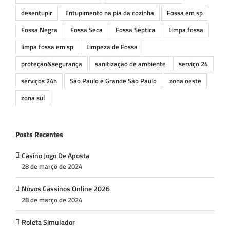
desentupir
Entupimento na pia da cozinha
Fossa em sp
Fossa Negra
Fossa Seca
Fossa Séptica
Limpa fossa
limpa fossa em sp
Limpeza de Fossa
proteção&segurança
sanitização de ambiente
serviço 24
serviços 24h
São Paulo e Grande São Paulo
zona oeste
zona sul
Posts Recentes
Casino Jogo De Aposta
28 de março de 2024
Novos Cassinos Online 2026
28 de março de 2024
Roleta Simulador