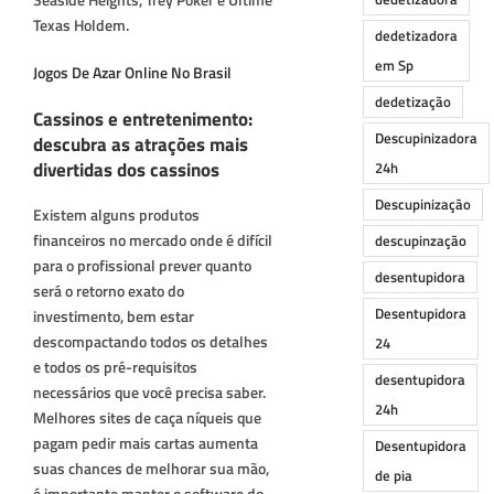
Texas Holdem.
dedetizadora
em Sp
Jogos De Azar Online No Brasil
dedetização
Cassinos e entretenimento:
Descupinizadora
descubra as atrações mais
divertidas dos cassinos
24h
Descupinização
Existem alguns produtos
financeiros no mercado onde é difícil
descupinzação
para o profissional prever quanto
desentupidora
será o retorno exato do
Desentupidora
investimento, bem estar
descompactando todos os detalhes
24
e todos os pré-requisitos
desentupidora
necessários que você precisa saber.
24h
Melhores sites de caça níqueis que
pagam pedir mais cartas aumenta
Desentupidora
suas chances de melhorar sua mão,
de pia
é importante manter o software do