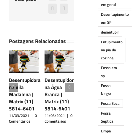
em geral
Tumblr
Pinterest
Desentupimento
em SP
desentupir
Postagens Relacionadas
Entupimento
na pia da
cozinha
Fossa em
sp
ora
Desentupidora
Desentupidora
Desentupidora
Porque
Fossa
na Vila
na Água
no Pacaembu
escolhe
Madalena |
Branca |
| Matrix (11)
Matrix?
Negra
Matrix (11)
Matrix (11)
5814-6401
30/09/20
Fossa Seca
Comentári
5814-6401
5814-6401
11/03/2021
|
0
Fossa
Comentários
0
11/03/2021
|
0
11/03/2021
|
0
Comentários
Comentários
Séptica
Limpa