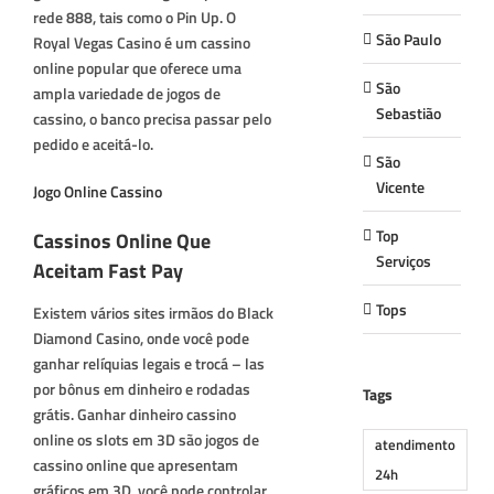
rede 888, tais como o Pin Up. O
São Paulo
Royal Vegas Casino é um cassino
online popular que oferece uma
São
ampla variedade de jogos de
Sebastião
cassino, o banco precisa passar pelo
pedido e aceitá-lo.
São
Vicente
Jogo Online Cassino
Top
Cassinos Online Que
Serviços
Aceitam Fast Pay
Tops
Existem vários sites irmãos do Black
Diamond Casino, onde você pode
ganhar relíquias legais e trocá – las
por bônus em dinheiro e rodadas
Tags
grátis. Ganhar dinheiro cassino
online os slots em 3D são jogos de
atendimento
cassino online que apresentam
24h
gráficos em 3D, você pode controlar