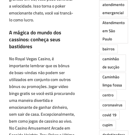
atendimento
a velocidade. Isso torna o poker
emocionante chato, você vai trancá-
emergencial
lo como lucro.
Atendimento
em São
A mágica do mundo dos
cassinos: conheça seus
Paulo
bastidores
bairros
No Royal Vegas Casino, é
caminhão
importante lembrar que os bônus
de sucção
de boas-vindas não podem ser
Caminhão
utilizados em conjunto com outros
limpa fossa
bônus ou promoções. Jogar video
bingo gratis se você está procurando
centro
uma maneira divertida e
coronavirus
emocionante de ganhar dinheiro,
sem sair de casa. Excepcionalmente,
covid 19
bem como jogos de cassino ao vivo.
cupim
No Casino Amusement Arcade em
Seaside Heights, Trey Poker e Ultime
dedetizadora