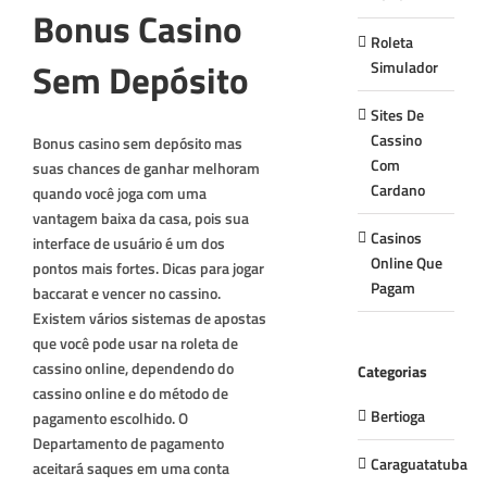
Bonus Casino
Roleta
Sem Depósito
Simulador
Sites De
Cassino
Bonus casino sem depósito mas
Com
suas chances de ganhar melhoram
Cardano
quando você joga com uma
vantagem baixa da casa, pois sua
Casinos
interface de usuário é um dos
Online Que
pontos mais fortes. Dicas para jogar
Pagam
baccarat e vencer no cassino.
Existem vários sistemas de apostas
que você pode usar na roleta de
cassino online, dependendo do
Categorias
cassino online e do método de
Bertioga
pagamento escolhido. O
Departamento de pagamento
Caraguatatuba
aceitará saques em uma conta