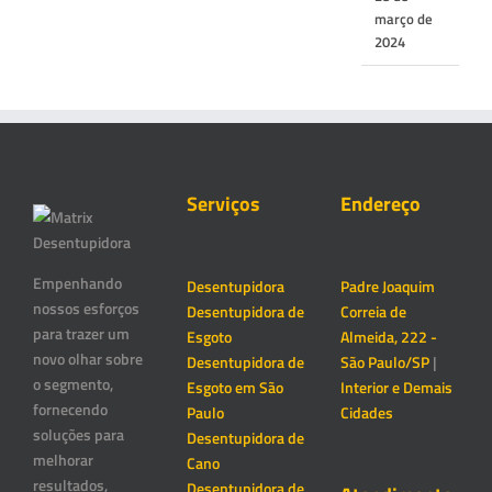
março de
2024
Serviços
Endereço
Empenhando
Desentupidora
Padre Joaquim
nossos esforços
Desentupidora de
Correia de
para trazer um
Esgoto
Almeida, 222 -
novo olhar sobre
Desentupidora de
São Paulo/SP
|
o segmento,
Esgoto em São
Interior e Demais
fornecendo
Paulo
Cidades
soluções para
Desentupidora de
melhorar
Cano
resultados,
Desentupidora de