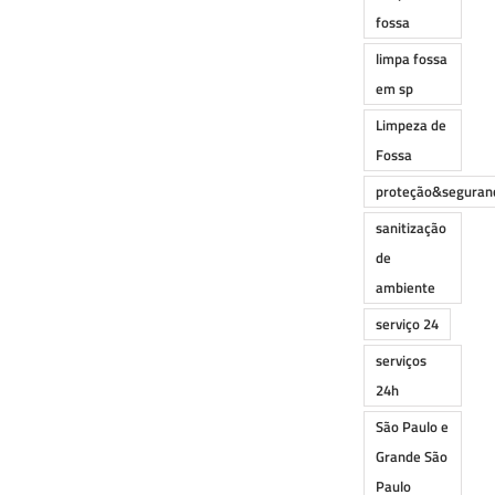
fossa
limpa fossa
em sp
Limpeza de
Fossa
proteção&seguran
sanitização
de
ambiente
serviço 24
serviços
24h
São Paulo e
Grande São
Paulo