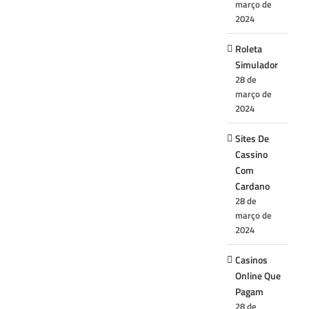
março de
2024
Roleta
Simulador
28 de
março de
2024
Sites De
Cassino
Com
Cardano
28 de
março de
2024
Casinos
Online Que
Pagam
28 de