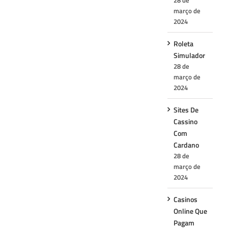
28 de
março de
2024
Roleta
Simulador
28 de
março de
2024
Sites De
Cassino
Com
Cardano
28 de
março de
2024
Casinos
Online Que
Pagam