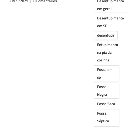
América | Matrix (11) 5
30/09/2021
|
0 Comentários
Desentupimento
6401
em geral
11/03/2021
|
0 Comentários
Desentupimento
em SP
desentupir
Entupimento
na pia da
cozinha
Fossa em
sp
Fossa
Negra
Fossa Seca
Fossa
Séptica