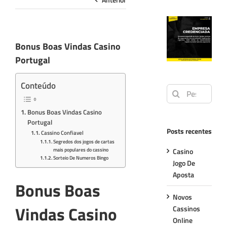
Bonus Boas Vindas Casino
Portugal
Conteúdo
Buscar
resultados
Bonus Boas Vindas Casino
para:
Portugal
Posts recentes
Cassino Confiavel
Segredos dos jogos de cartas
mais populares do cassino
Casino
Sorteio De Numeros Bingo
Jogo De
Aposta
Bonus Boas
Novos
Vindas Casino
Cassinos
Online