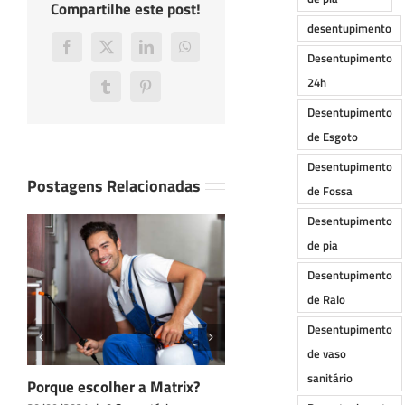
Portugal
Compartilhe este post!
desentupimento
Facebook
X
LinkedIn
WhatsApp
Desentupimento
24h
Tumblr
Pinterest
Desentupimento
de Esgoto
Desentupimento
Postagens Relacionadas
de Fossa
Desentupimento
de pia
Desentupimento
de Ralo
Desentupimento
de vaso
sanitário
Porque escolher a Matrix?
Desentupidora no Jardi