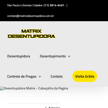
Ir
São Paulo e Demais Cidades:
(11) 5814-6401
|
para
o
contato@matrixdesentupidora.com.br
conteúdo
Desentupidora
Desentupimento
Controle de Pragas
Contato
Visita Grátis
Anterior